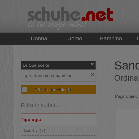
top
Donna
Uomo
Bambino
Sand
Le Sue scelte
Tipo:
Sandali da bambino
Ordina 
Offerte speciali
(4)
Pagina princi
Filtra i risultati...
Tipologia
Sportivi
(7)