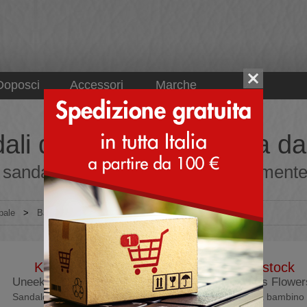
Doposci
Accessori
Marche
ali da bambino - ordina dall
sandali da bambino online direttamente d
pale
>
Bambino
>
Sandali
Keen
Birkenstock
Uneek Canvas
Rio HL Kids Flower
Sandalo Trekking
Sandalo da bambino