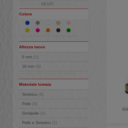
33
(3)
Colore
34
(2)
35
(1)
36
(1)
37
(1)
Altezza tacco
38
(3)
0 mm
(2)
39
(1)
10 mm
(9)
41
(1)
Materiale tomaia
Sintetico
(5)
Pelle
(3)
69
Similpelle
(1)
Pelle e Sintetico
(1)