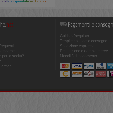
dello disponibile in 3 colori
he.
net
Pagamenti e conseg
Guida all'acquisto
Tempi e costi delle consegne
requenti
Spedizione espressa
le scarpe
Restituzione o cambio merce
 per la scelta?
Modalità di pagamento
m
Partner