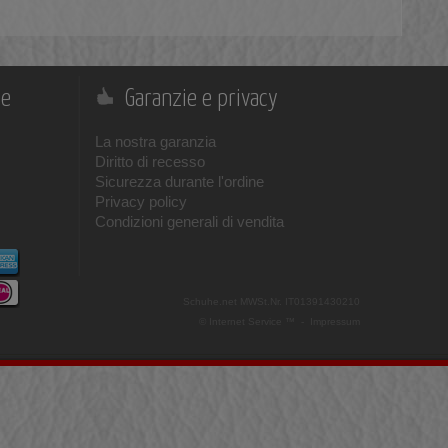
ne
Garanzie e privacy
La nostra garanzia
Diritto di recesso
Sicurezza durante l'ordine
Privacy policy
Condizioni generali di vendita
Schuhe.net
MWSt.Nr. IT01391430210
© Internet Service ™ -
Impressum