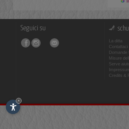
Mo
Seguici su
schu
La ditta
Contattaci
Domande f
Misure del
Serve aiuto
Impressu
Credits & 
×