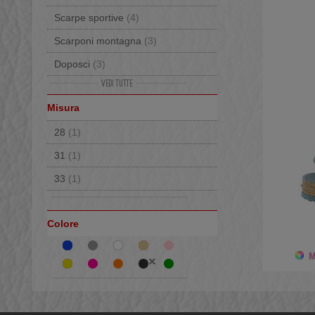
Scarpe sportive
(4)
Scarponi montagna
(3)
Doposci
(3)
Sneakers
(3)
Misura
Pantofole
(2)
28
(1)
Scapre tirolesi
(1)
31
(1)
Sandali
(1)
33
(1)
Scarpe ortopediche
(1)
Moon Boot
(1)
Colore
Mo