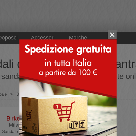
Doposci
Accessori
Marche
ali da bambino colore antr
sandali da bambino colore antracite onli
pale
>
Bambino
>
Sandali
Birkenstock
Milano Kids
Sandalo da bambino