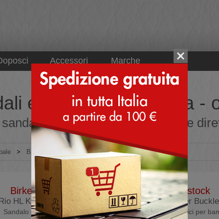
Doposci
Accessori
Marche
ali eleganti da bambina - or
sandali eleganti da bambina online diret
pale
>
Bambino
>
Sandali
>
Eleganti
Birkenstock
Birkenstock
Rio HL Kids Flowers
Arizona Flower Buckle
Sandalo da bambino
Sandali ortopedici per ba