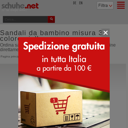
top
DE
EN
Sandali da bambino misura 35
colore giallo
Ordina sandali da bambino misura 35 colore giallo online
direttamente dall'Italia
Pagina principale
>
Bambino
>
Sandali
Flower Mountain
Nazca 2 Junior
Sandalo da bambino