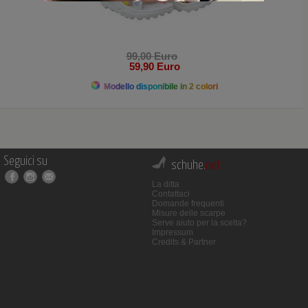
99,00 Euro
59,90 Euro
Modello disponibile in 2 colori
Seguici su
schuhe.
net
La ditta
Contattaci
Domande frequenti
Misure delle scarpe
Serve aiuto per la scelta?
Impressum
Credits & Partner