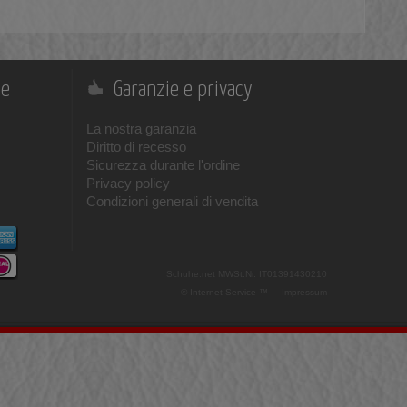
ne
Garanzie e privacy
La nostra garanzia
Diritto di recesso
Sicurezza durante l'ordine
Privacy policy
Condizioni generali di vendita
Schuhe.net
MWSt.Nr. IT01391430210
© Internet Service ™ -
Impressum