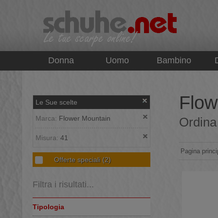
top
Donna
Uomo
Bambino
Flow
Le Sue scelte
Marca:
Flower Mountain
Ordina 
Misura:
41
Pagina princi
Offerte speciali
(2)
Filtra i risultati...
Tipologia