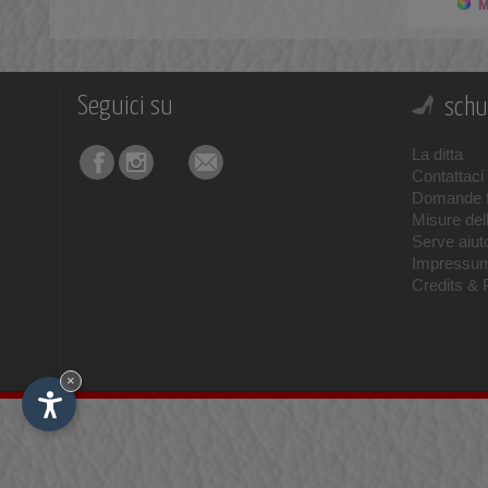
Mo
Nero Giardini
(12)
Orthopant
(4)
Panchic
(11)
Seguici su
schu
Poeve
(1)
La ditta
Rabanser
(3)
Contattaci
Domande f
Rabanser Greenland Seal
(5)
Misure del
Scarpa
(20)
Serve aiuto
Impressu
Skechers
(8)
Credits & 
Soldini
(1)
Stokton
(2)
×
Sun 68
(20)
Tecnica
(8)
Timberland
(10)