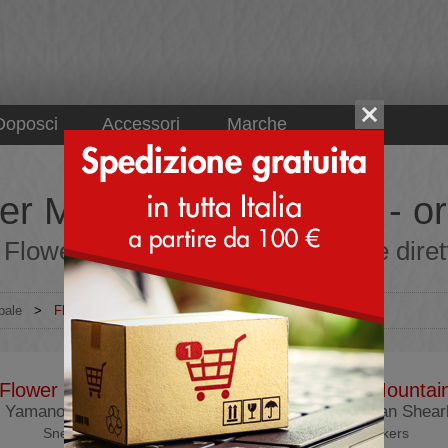
Doposci
Accessori
Marche
er Mountain misura 41 - ordi
Flower Mountain misura 41 online dirett
pale
>
Flower Mountain
Flower Mountain
Flower Mountai
Yamano 3 Woman
Yamano 3 Man Shearl
Sneakers
Sneakers