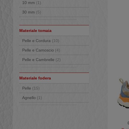
40
(11)
Haunold
(8)
10 mm
(1)
41
(16)
Hey Dude
(8)
30 mm
(5)
42
(12)
Hispanitas
(3)
43
(7)
JOIA PARIS
(5)
Materiale tomaia
44
(9)
Keen
(4)
Pelle e Cordura
(10)
45
(8)
Kurt Geiger
(3)
Pelle e Camoscio
(4)
46
(3)
La Mondiale
(1)
Pelle e Cambrelle
(2)
Loewenweiss
(7)
Lorenzi
(13)
Materiale fodera
Lorenzo Mari
(6)
Pelle
(15)
Monpiz
(5)
Agnello
(1)
Moon Boot®
(22)
MOU
(2)
Nan Ku
(1)