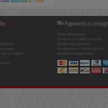
dello disponibile in 7 colori
he.
net
Pagamenti e conseg
Guida all'acquisto
Tempi e costi delle consegne
requenti
Spedizione espressa
le scarpe
Restituzione o cambio merce
 per la scelta?
Modalità di pagamento
m
Partner