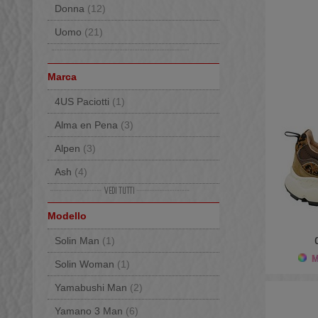
Donna
(12)
Uomo
(21)
Marca
4US Paciotti
(1)
Alma en Pena
(3)
Alpen
(3)
Ash
(4)
Baccaglini
(3)
Modello
Back 70
(3)
Solin Man
(1)
Bionatura
(3)
Mo
Solin Woman
(1)
Birkenstock
(36)
Yamabushi Man
(2)
BnG Real Shoes
(13)
Yamano 3 Man
(6)
Caterina C
(1)