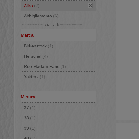
Altro
(7)
Abbigliamento
(6)
Marsupi
(5)
Marca
Zaini
(5)
Birkenstock
(1)
Guanti
(3)
Herschel
(4)
Astucci
(3)
Rue Madam Paris
(1)
Portafogli
(1)
Yaktrax
(1)
Cappello
(1)
Misura
37
(1)
38
(1)
39
(1)
40
(1)