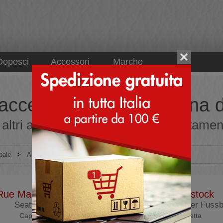
Doposci
Accessori
Marche
 accessori e varie - ordina da
altri accessori e varie online direttament
pale
>
Accessori
>
Altro
Rue Madam Paris
Birkenstock
Seattle Cap
Plantare Leder Fussb
Cappellino
Suoletta