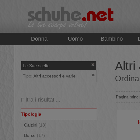
top
Donna
Uomo
Bambino
Altri
Le Sue scelte
Tipo:
Altri accessori e varie
Ordina 
Pagina princi
Filtra i risultati...
Tipologia
Calzini
(18)
Borse
(17)