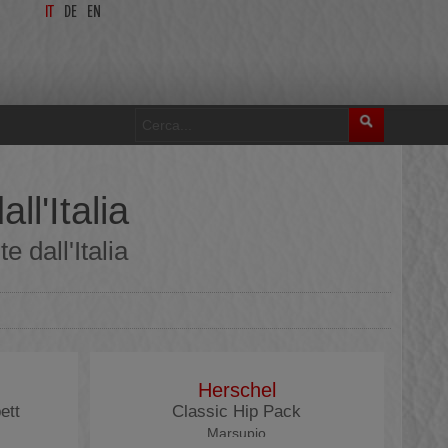
IT
DE
EN
ll'Italia
e dall'Italia
Herschel
ett
Classic Hip Pack
Marsupio