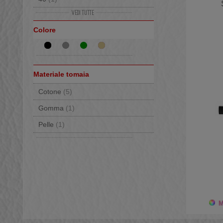
41
(1)
Colore
42
(1)
43
(1)
44
(1)
Materiale tomaia
45
(1)
Cotone
(5)
46
(1)
Gomma
(1)
Pelle
(1)
Mo