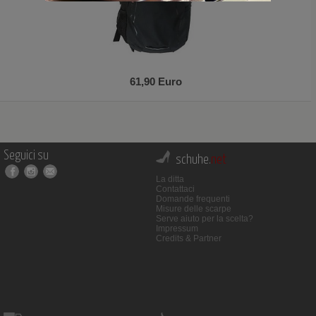
61,90 Euro
Seguici su
schuhe.
net
La ditta
Contattaci
Domande frequenti
Misure delle scarpe
Serve aiuto per la scelta?
Impressum
Credits & Partner