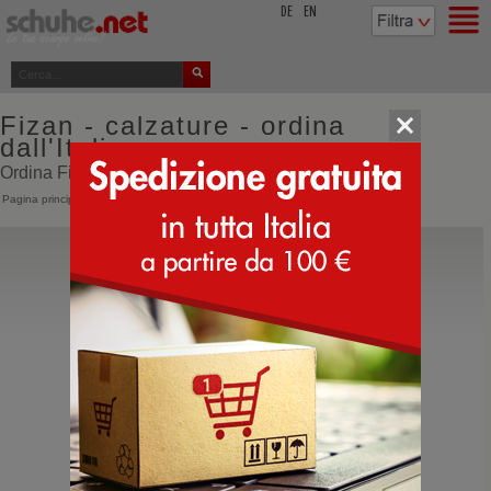
top
DE
EN
Fizan - calzature - ordina
dall'Italia
Ordina Fizan online direttamente dall'Italia
Pagina principale
>
Fizan
Fizan
Zaino 20 Litri
Zaino