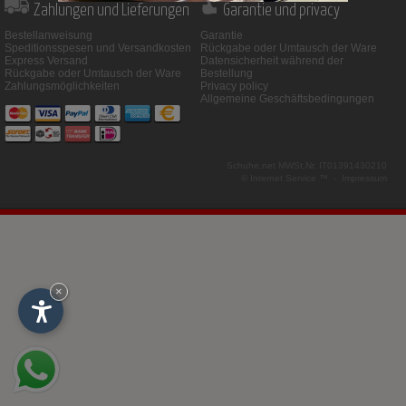
Zahlungen und Lieferungen
Garantie und privacy
Bestellanweisung
Garantie
Speditionsspesen und Versandkosten
Rückgabe oder Umtausch der Ware
Express Versand
Datensicherheit während der
Rückgabe oder Umtausch der Ware
Bestellung
Zahlungsmöglichkeiten
Privacy policy
Allgemeine Geschäftsbedingungen
Schuhe.net
MWSt.Nr. IT01391430210
© Internet Service ™ -
Impressum
×