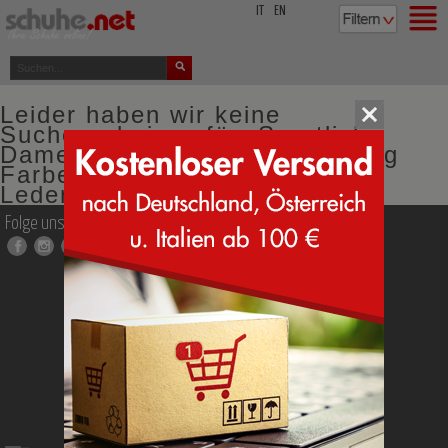
top
IT
EN
Leider haben wir keine
Suchergebnisse für: Sportliche
Damen Sneakers mit Schnürung
Farbe grau Obermaterial aus
Leder und Cambrelle
Folge uns auf
schuhe.
net
Die Firma
Kontakt
Fragen
Schuhgrößen
Brauchen Sie Hilfe bei Ihren
Entscheidungen?
Impressum
Credits & Partner