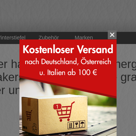
interstiefel
Zubehör
Marken
er haben wir keine Sucher
kers aus Leinen Farbe gra
r und Cambrelle