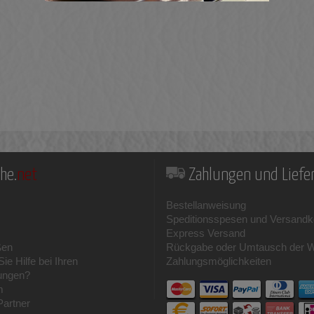
he.
net
Zahlungen und Lief
Bestellanweisung
Speditionsspesen und Versandk
Express Versand
ßen
Rückgabe oder Umtausch der 
ie Hilfe bei Ihren
Zahlungsmöglichkeiten
ungen?
m
Partner