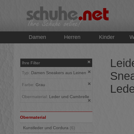
top
Damen
Herren
Kinder
W
Leid
Ihre Filter
Snea
Typ:
Damen Sneakers aus Leinen
Farbe:
Grau
Lede
Obermaterial:
Leder und Cambrelle
Obermaterial
Kunstleder und Cordura
(6)