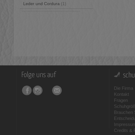
Leder und Cordura
(1)
Folge uns auf
schu
Die Firma
Kontakt
Fragen
Schuhgrö
Brauchen S
Entscheid
Impressu
Credits & 