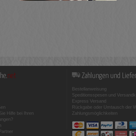
he.
net
Zahlungen und Lief
Bestellanweisung
Speditionsspesen und Versandk
Express Versand
ßen
Rückgabe oder Umtausch der 
ie Hilfe bei Ihren
Zahlungsmöglichkeiten
ungen?
m
Partner