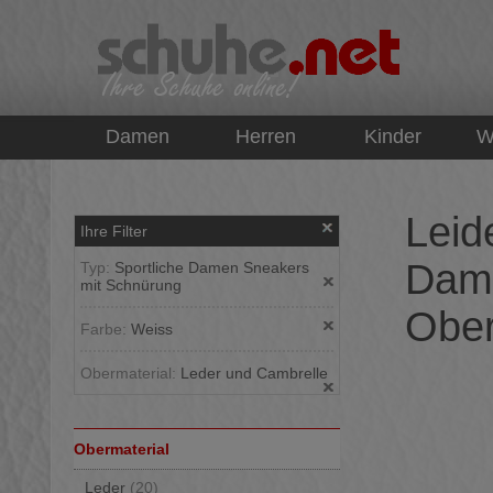
top
Damen
Herren
Kinder
W
Leid
Ihre Filter
Dame
Typ:
Sportliche Damen Sneakers
mit Schnürung
Ober
Farbe:
Weiss
Obermaterial:
Leder und Cambrelle
Obermaterial
Leder
(20)