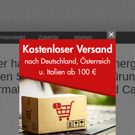
interstiefel
Zubehör
Marken
er haben wir keine Sucherg
n Sneakers mit Schnürun
material aus Leder und C