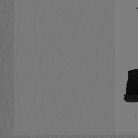
INUIKII
(4)
S
JOIA PARIS
(13)
Keen
(6)
Kurt Geiger
(15)
La Mondiale
(7)
La Thuile
(1)
Loewenweiss
(22)
Lorenzi
(18)
Lorenzo Mari
(7)
Lumberjack
(2)
Manikomio Dsgn
(3)
Minoronzoni
(1)
17
Mirage
(1)
Moaconcept
(1)