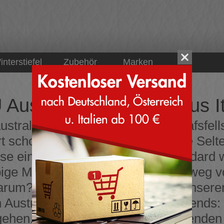
interstiefel
Zubehör
Marken
Australia - Schuhe - aus It
tralia die Winterstiefel und Schafsfel
 schon integriert, als er noch eine Selt
se eingeführt, bevor sie zum Standard 
ige Materialien konzentriert, weit weg 
rum? Weil diese Prinzipien Teil unser
 Australiens. Wir folgen keinen Trends:
gehen. Unsere temperaturregulierenden 