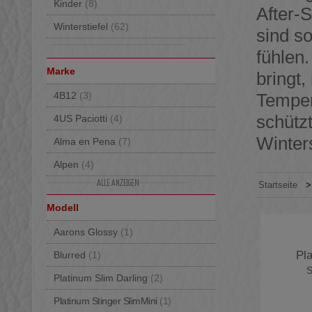
Kinder
(8)
After-S
Winterstiefel
(62)
sind s
fühlen.
Marke
bringt,
4B12
(3)
Temper
schützt
4US Paciotti
(4)
Winters
Alma en Pena
(7)
Alpen
(4)
Startseite
Ama Brand
(3)
Modell
Ash
(8)
Aarons Glossy
(1)
Baccaglini
(4)
Pla
Blurred
(1)
Back 70
(15)
S
Platinum Slim Darling
(2)
Bionatura
(6)
Platinum Stinger SlimMini
(1)
Birkenstock
(125)