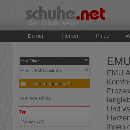
top
Damen
Herren
Kinder
W
EMU 
Ihre Filter
Marke:
EMU Australia
EMU Aus
Komfort
Sonderangebote
(12)
Prozes
Weitere Filter...
langleb
Und wa
Typ
Herzen
Damen
(47)
Ihnen 