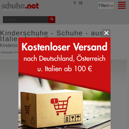
top
IT
EN
Kinderschuhe - Schuhe - aus
Italien bestellen
Kinderschuhe online bestellen direkt aus Italien
Startseite
>
Kinder
Giesswein
Tackesdorf