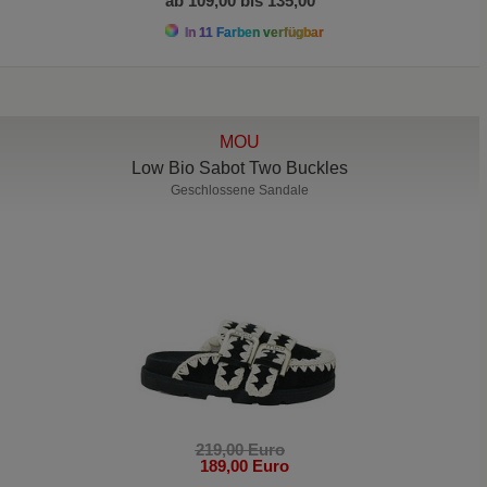
ab 109,00 bis 135,00
In 11 Farben verfügbar
MOU
Low Bio Sabot Two Buckles
Geschlossene Sandale
219,00 Euro
189,00 Euro