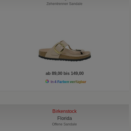
Zehentrenner Sandale
ab 89,00 bis 149,00
In 4 Farben verfügbar
Birkenstock
Florida
Offene Sandale