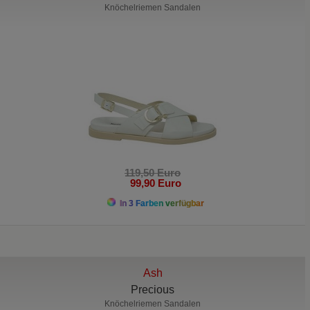
Knöchelriemen Sandalen
119,50 Euro
99,90 Euro
In 3 Farben verfügbar
Ash
Precious
Knöchelriemen Sandalen