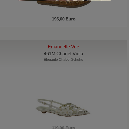
195,00 Euro
Emanuelle Vee
461M Chanel Viola
Elegante Chabot Schuhe
119,00 Euro