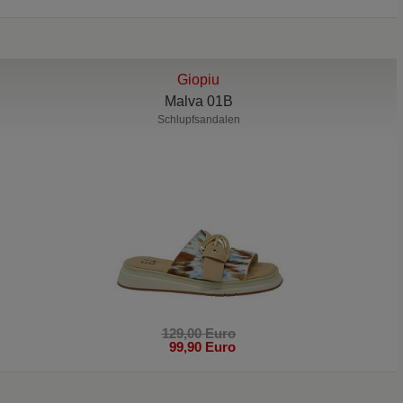
Giopiu
Malva 01B
Schlupfsandalen
129,00 Euro
99,90 Euro