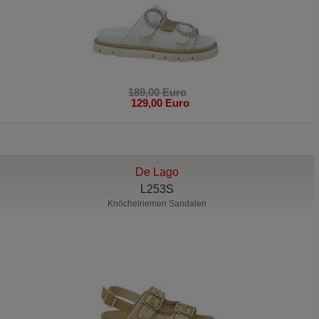
189,00 Euro
129,00 Euro
De Lago
L253S
Knöchelriemen Sandalen