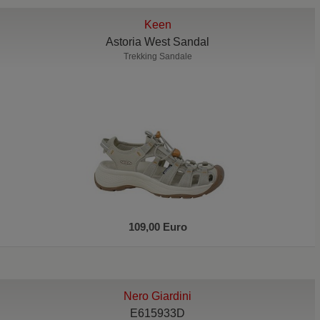
Keen
Astoria West Sandal
Trekking Sandale
109,00 Euro
Nero Giardini
E615933D