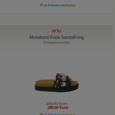
In 3 Farben verfügbar
MOU
Monoband Rope SandalFring
Schlappensandale
249,00 Euro
189,00 Euro