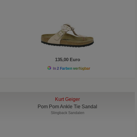
135,00 Euro
In 2 Farben verfügbar
Kurt Geiger
Pom Pom Ankle Tie Sandal
Slingback Sandalen