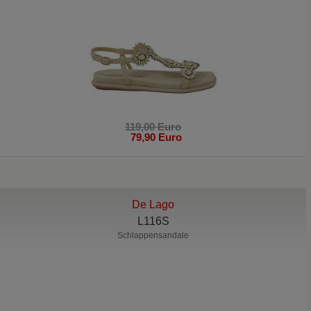
119,00 Euro
79,90 Euro
De Lago
L116S
Schlappensandale