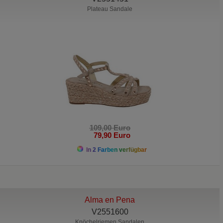
Plateau Sandale
109,00 Euro
79,90 Euro
In 2 Farben verfügbar
Alma en Pena
V2551600
Knöchelriemen Sandalen