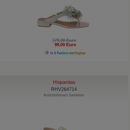
179,00 Euro
99,00 Euro
In 2 Farben verfügbar
Hispanitas
RHV264714
Knöchelriemen Sandalen