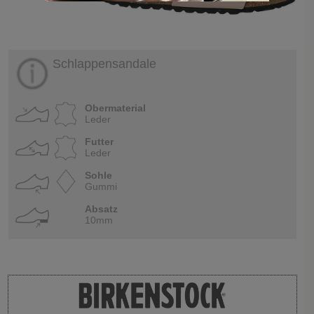
Schlappensandale
Obermaterial
Leder
Futter
Leder
Sohle
Gummi
Absatz
10mm