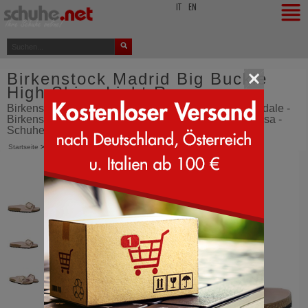
top
IT
EN
Birkenstock Madrid Big Buckle
High Shine Light Rosa
Birkenstock Madrid große Schliesse - Schlappensandale -
Birkenstock Madrid Big Buckle - High Shine Light Rosa -
Schuhe - aus Italien bestellen - SCHUHE.net
Startseite
>
Birkenstock
>
Madrid Big Buckle
>
High Shine Light Rosa