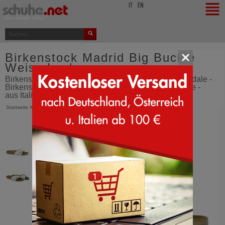
top
IT
EN
Birkenstock Madrid Big Buckle
Weiss Lack
Birkenstock Madrid große Schliesse - Schlappensandale -
Birkenstock Madrid Big Buckle - Weiss Lack - Schuhe -
aus Italien bestellen - SCHUHE.net
Startseite
>
Birkenstock
>
Madrid Big Buckle
>
Weiss Lack