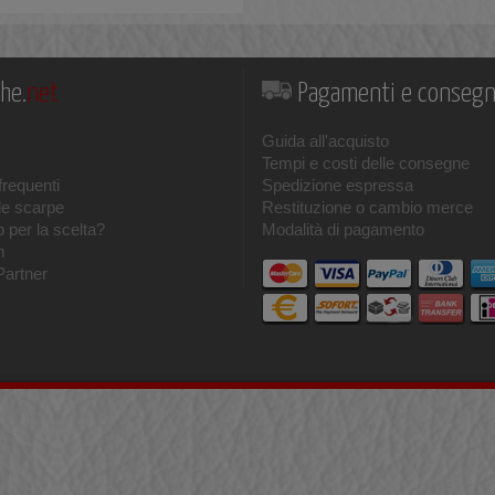
he.
net
Pagamenti e conseg
Guida all'acquisto
Tempi e costi delle consegne
requenti
Spedizione espressa
le scarpe
Restituzione o cambio merce
 per la scelta?
Modalità di pagamento
m
Partner