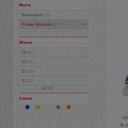
Marca
Birkenstock
(1)
Flower Mountain
(2)
Misura
28
(2)
29
(2)
31
(2)
32
(2)
33
(2)
Colore
34
(1)
35
(1)
99
Mo