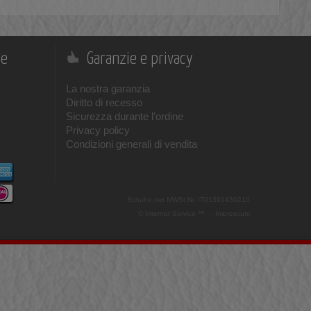
ne
Garanzie e privacy
La nostra garanzia
Diritto di recesso
Sicurezza durante l'ordine
Privacy policy
Condizioni generali di vendita
Schuhe.net
MWSt.Nr. IT01391430210
© Internet Service ™ -
Impressum