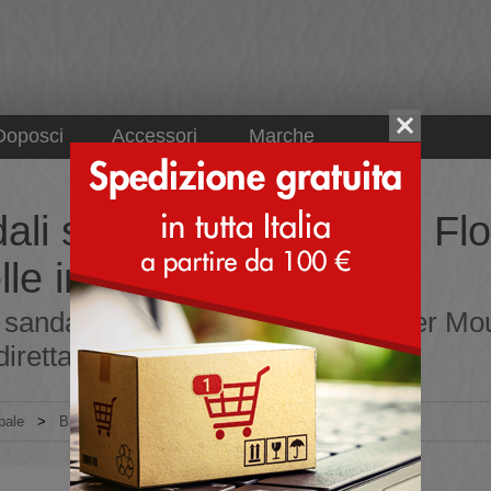
Doposci
Accessori
Marche
ali sportivi da bambino F
lle in offerta
sandali sportivi da bambino Flower Moun
direttamente dall'Italia
pale
>
Bambino
>
Sandali
>
Sportivi
>
Flower Mountain