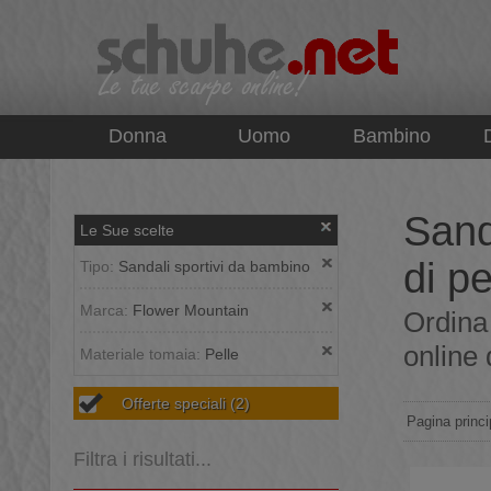
top
Donna
Uomo
Bambino
Sand
Le Sue scelte
di pe
Tipo:
Sandali sportivi da bambino
Marca:
Flower Mountain
Ordina 
online 
Materiale tomaia:
Pelle
Offerte speciali
(2)
Pagina princi
Filtra i risultati...