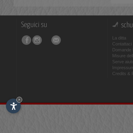
Seguici su
schu
La ditta
Contattaci
Domande f
Misure del
Serve aiuto
Impressu
Credits & 
×