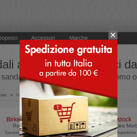
Doposci
Accessori
Marche
ali a ciabatta ortopedici 
sandali a ciabatta ortopedici da uomo onl
pale
>
Uomo
>
Sandali
>
Ciabatte ortopediche
Birkenstock
Birkenstock
Ramses
Arizona Plantare Mor
Sandali ortopedici
Ciabatte ortopediche