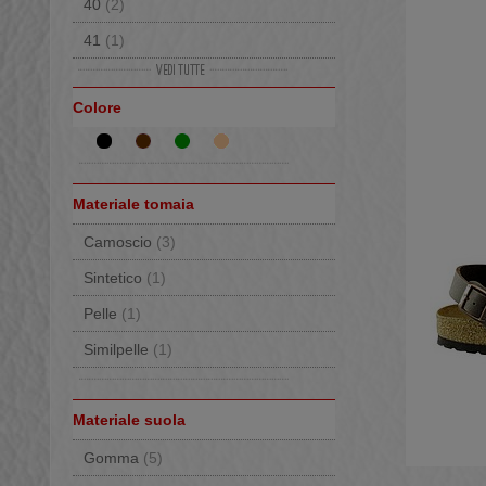
40
(2)
41
(1)
43
(1)
Colore
44
(3)
Materiale tomaia
Camoscio
(3)
Sintetico
(1)
Pelle
(1)
Similpelle
(1)
Materiale suola
Gomma
(5)