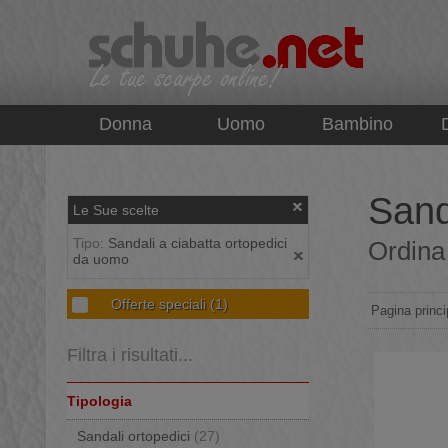
top
Donna
Uomo
Bambino
Sand
Le Sue scelte
Tipo:
Sandali a ciabatta ortopedici
Ordina 
da uomo
Offerte speciali
(1)
Pagina princi
Filtra i risultati...
Tipologia
Sandali ortopedici
(27)