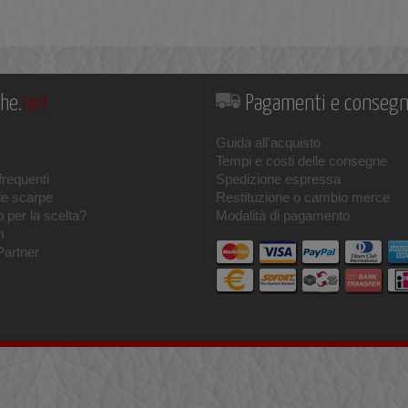
he.
net
Pagamenti e conseg
Guida all'acquisto
Tempi e costi delle consegne
requenti
Spedizione espressa
le scarpe
Restituzione o cambio merce
 per la scelta?
Modalità di pagamento
m
Partner