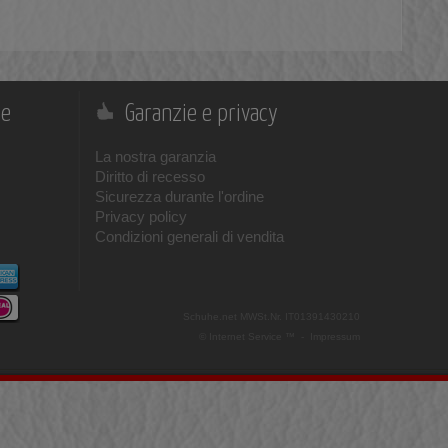
ne
Garanzie e privacy
La nostra garanzia
Diritto di recesso
Sicurezza durante l'ordine
Privacy policy
Condizioni generali di vendita
Schuhe.net
MWSt.Nr. IT01391430210
© Internet Service ™ -
Impressum