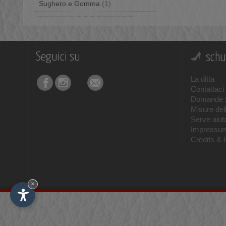
Sughero e Gomma
(1)
Seguici su
schu
La ditta
Contattaci
Domande f
Misure del
Serve aiuto
Impressu
Credits & 
×