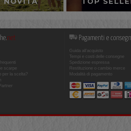
NOVITÀ
TOP SELLE
he.
net
Pagamenti e conseg
Guida all'acquisto
Tempi e costi delle consegne
requenti
Spedizione espressa
le scarpe
Restituzione o cambio merce
 per la scelta?
Modalità di pagamento
m
Partner