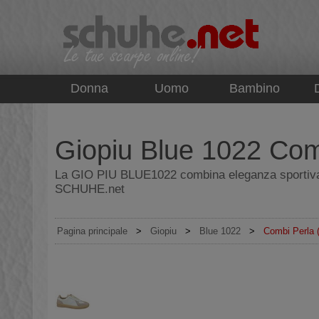
top
Donna
Uomo
Bambino
Giopiu Blue 1022 Com
La GIO PIU BLUE1022 combina eleganza sportiva e d
SCHUHE.net
Pagina principale
>
Giopiu
>
Blue 1022
>
Combi Perla 