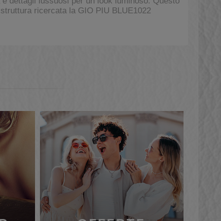
 dettagli lussuosi per un look luminoso. Questo
sua struttura ricercata la GIO PIU BLUE1022