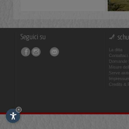
Seguici su
schu
La ditta
Contattaci
Domande f
Misure del
Serve aiuto
Impressu
Credits & 
×