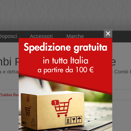
Doposci
Accessori
Marche
bi Perla - Sabbia Beige
ettagli lussuosi - Sneakers - Giopiu Blue 1022 - Combi Perl
(Sabbia Beige)
Sneakers
Tomaia
Pelle