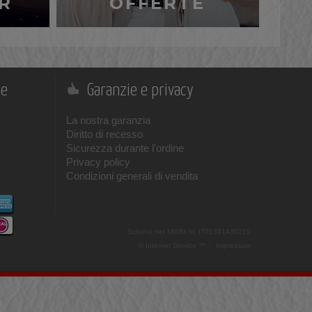
R
OFFERTE
ne
Garanzie e privacy
La nostra garanzia
Diritto di recesso
Sicurezza durante l'ordine
Privacy policy
Condizioni generali di vendita
Schuhe.net
MWSt.Nr. IT01391430210
© Internet Service ™ -
Impressum