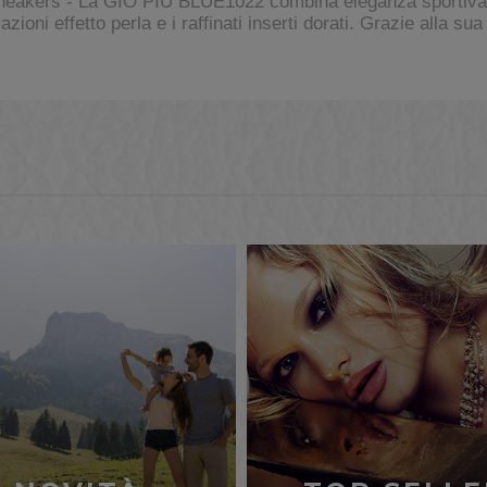
neakers - La GIO PIU BLUE1022 combina eleganza sportiva e
zioni effetto perla e i raffinati inserti dorati. Grazie alla 