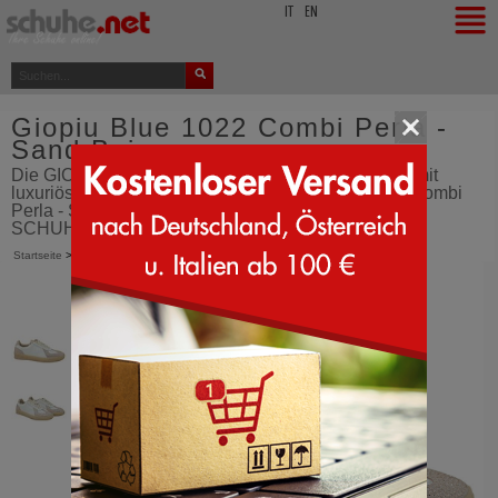
top
IT
EN
Giopiu Blue 1022 Combi Perla -
Sand Beige
Die GIO PIU BLUE1022 vereint sportliche Eleganz mit
luxuriösen Details - Sneakers - Giopiu Blue 1022 - Combi
Perla - Sand Beige - Schuhe - aus Italien bestellen -
SCHUHE.net
Startseite
>
Giopiu
>
Blue 1022
>
Combi Perla (Sand Beige)