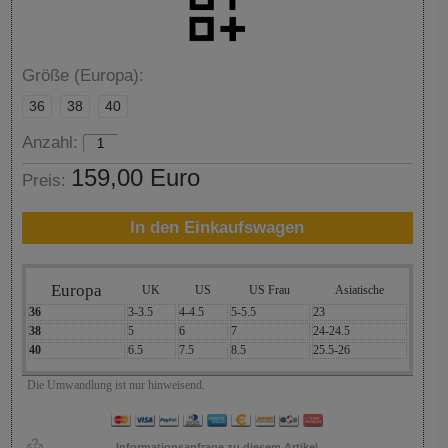
Größe (Europa):
36
38
40
Anzahl:
159,00 Euro
Preis:
In den Einkaufswagen
Europa
UK
US
US Frau
Asiatische
36
3-3.5
4-4.5
5-5.5
23
38
5
6
7
24-24.5
40
6.5
7.5
8.5
25.5-26
Die Umwandlung ist nur hinweisend.
Informationsanfrage zu diesem Artikel