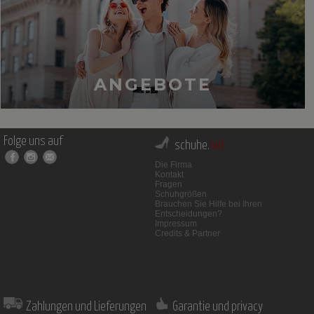
ANGEBOTE
Folge uns auf
schuhe.
net
Die Firma
Kontakt
Fragen
Schuhgrößen
Brauchen Sie Hilfe bei Ihren
Entscheidungen?
Impressum
Credits & Partner
Zahlungen und Lieferungen
Garantie und privacy