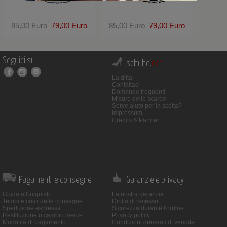
85,00 Euro
79,00 Euro
85,00 Euro
79,00 Euro
Seguici su
schuhe.
net
La ditta
Contattaci
Domande frequenti
Misure delle scarpe
Serve aiuto per la scelta?
Impressum
Credits & Partner
Pagamenti e consegne
Garanzie e privacy
Guida all'acquisto
La nostra garanzia
Tempi e costi delle consegne
Diritto di recesso
Spedizione espressa
Sicurezza durante l'ordine
Restituzione o cambio merce
Privacy policy
Modalità di pagamento
Condizioni generali di vendita