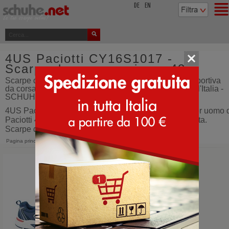
top
DE
EN
4US Paciotti CY16S1017 -
Scarpe da corsa - misura 43
Scarpe da corsa - 4US Paciotti CY16S1017 scarpa sportiva
da corsa per uomo - misura 43 - calzature - ordina dall'Italia -
SCHUHE.net
4US Paciotti CY16S1017 scarpa sportiva da corsa per uomo 
Paciotti 4US. Super leggere, con la suola ammortizzata.
Scarpe da corsa
Pagina principale
>
4US Paciotti
>
CY16S1017
Navy Blu
Bianco Nero