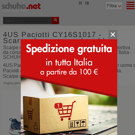
top
DE
EN
4US Paciotti CY16S1017 -
Scarpe da corsa - colore blu
Scarpe da corsa - 4US Paciotti CY16S1017 scarpa sportiva
da corsa per uomo - colore blu - calzature - ordina dall'Italia -
SCHUHE.net
4US Paciotti CY16S1017 scarpa sportiva da corsa per uomo 
Paciotti 4US. Super leggere, con la suola ammortizzata.
Scarpe da corsa
Pagina principale
>
4US Paciotti
>
CY16S1017
Navy Blu