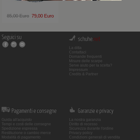
85,00 Euro
79,00 Euro
Seguici su
schuhe.
net
La ditta
Contattaci
Domande frequenti
Misure delle scarpe
Serve aiuto per la scelta?
Impressum
Credits & Partner
Pagamenti e consegne
Garanzie e privacy
Guida all'acquisto
La nostra garanzia
Tempi e costi delle consegne
Diritto di recesso
Spedizione espressa
Sicurezza durante l'ordine
Restituzione o cambio merce
Privacy policy
Modalità di pagamento
Condizioni generali di vendita