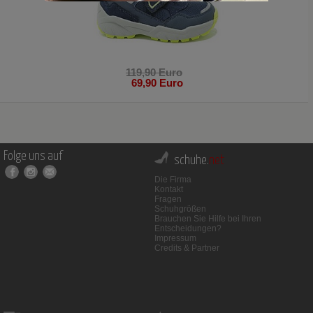
119,90 Euro
69,90 Euro
Folge uns auf
schuhe.
net
Die Firma
Kontakt
Fragen
Schuhgrößen
Brauchen Sie Hilfe bei Ihren
Entscheidungen?
Impressum
Credits & Partner