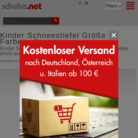
top
IT
EN
Kinder Schneestiefel Größe 28
Farbe gelb
Kinder Schneestiefel Größe 28 Farbe gelb online bestellen
direkt aus Italien
Startseite
>
Kinder
>
Schneestiefel
Superfit
Culusuk 2 Strap
Kinder Winterstiefel