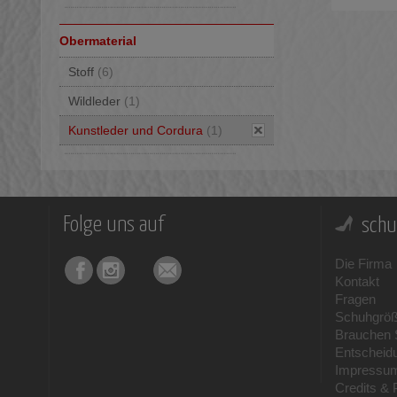
Obermaterial
Stoff
(6)
Wildleder
(1)
Kunstleder und Cordura
(1)
Folge uns auf
schu
Die Firma
Kontakt
Fragen
Schuhgrö
Brauchen S
Entscheid
Impressu
Credits & 