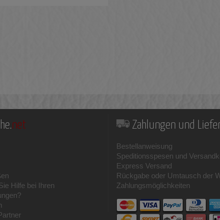
he.
net
Zahlungen und Lief
Bestellanweisung
Speditionsspesen und Versandk
Express Versand
ßen
Rückgabe oder Umtausch der 
ie Hilfe bei Ihren
Zahlungsmöglichkeiten
ungen?
m
Partner