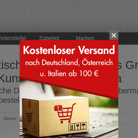
interstiefel
Zubehör
Marken
tische Damen Sneakers Gr
Kunstleder und Cordura
sche Damen Sneakers Größe 41 Obermat
bestellen direkt aus Italien
>
Damen
>
Sneakers
>
Strechschuhe