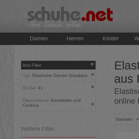
top
Damen
Herren
Kinder
W
Elas
Ihre Filter
aus 
Typ:
Elastische Damen Sneakers
Größe:
41
Elasti
online 
Obermaterial:
Kunstleder und
Cordura
Startseite
Weitere Filter...