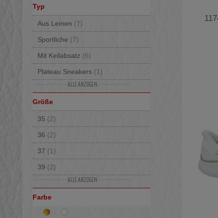
Typ
117
Aus Leinen
(7)
Sportliche
(7)
Mit Keilabsatz
(6)
Plateau Sneakers
(1)
Sportliche Schnürschuhe
(1)
Größe
Mit verstecktem Keilabsatz
(1)
35
(2)
Elegante
(1)
36
(2)
Strechschuhe
(1)
37
(1)
39
(2)
40
(2)
Farbe
41
(1)
42
(1)