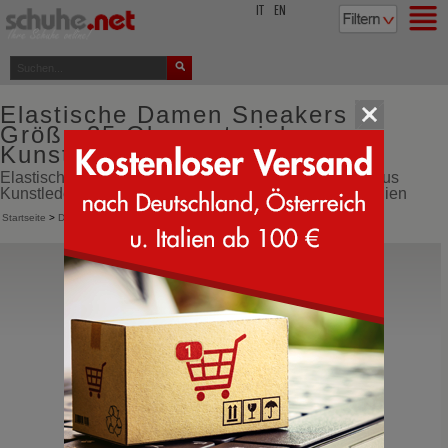
top
IT
EN
Elastische Damen Sneakers
Größe 35 Obermaterial aus
Kunstleder und Cordura
Elastische Damen Sneakers Größe 35 Obermaterial aus
Kunstleder und Cordura online bestellen direkt aus Italien
Startseite
>
Damen
>
Sneakers
>
Strechschuhe
Skechers
117497 Bobs Squad Chaos
Turnschuhe