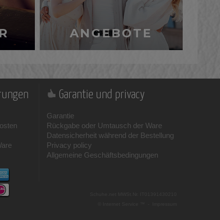
R
ANGEBOTE
erungen
Garantie und privacy
Garantie
osten
Rückgabe oder Umtausch der Ware
Datensicherheit während der Bestellung
Ware
Privacy policy
Allgemeine Geschäftsbedingungen
Schuhe.net
MWSt.Nr. IT01391430210
© Internet Service ™ -
Impressum