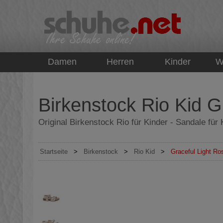
top
Damen
Herren
Kinder
W
Birkenstock Rio Kid G
Original Birkenstock Rio für Kinder - Sandale für
Startseite
>
Birkenstock
>
Rio Kid
>
Graceful Light Ro