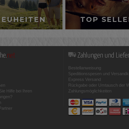
NEUHEITEN
TOP SELLE
he.
net
Zahlungen und Lief
Bestellanweisung
Speditionsspesen und Versandk
Express Versand
ßen
Rückgabe oder Umtausch der 
ie Hilfe bei Ihren
Zahlungsmöglichkeiten
ungen?
m
Partner