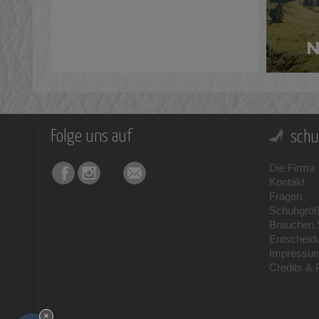
Folge uns auf
schu
Die Firma
Kontakt
Fragen
Schuhgrö
Brauchen S
Entscheid
Impressu
Credits & 
×