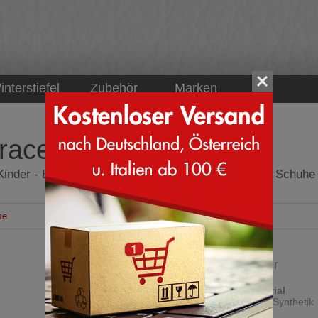
interstiefel
Zubehör
Marken
raceful Light Rose
 Kinder - Birkenstock Rio Kid - Graceful Light Rose - Schuhe
se
Sandale für Kinder
Obermaterial
Leder und Synthetik