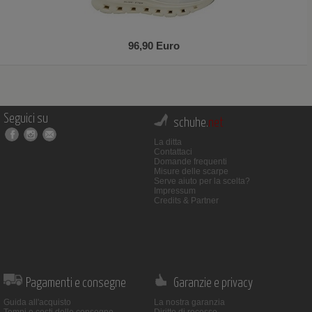
96,90 Euro
Seguici su
schuhe.
net
La ditta
Contattaci
Domande frequenti
Misure delle scarpe
Serve aiuto per la scelta?
Impressum
Credits & Partner
Pagamenti e consegne
Garanzie e privacy
Guida all'acquisto
La nostra garanzia