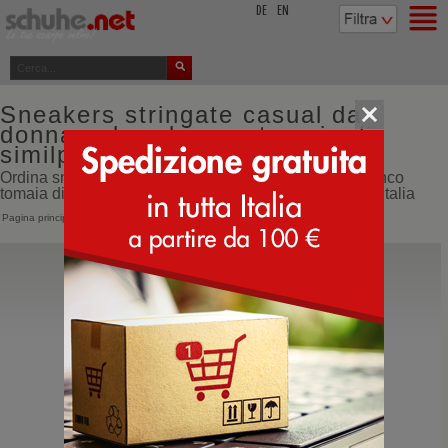
top
DE
EN
Sneakers stringate casual da
donna colore bianco tomaia di
similpelle e cordura
Ordina sneakers stringate casual da donna colore bianco
tomaia di similpelle e cordura online direttamente dall'Italia
Pagina principale
>
Donna
>
Sneakers
>
Stringate casual
Extr4
Kaizen XL GTX Women
Scarpe da escursione