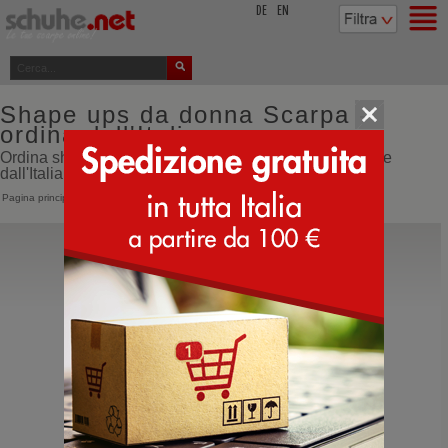
top
DE
EN
Shape ups da donna Scarpa -
ordina dall'Italia
Ordina shape ups da donna Scarpa online direttamente
dall'Italia
Pagina principale
>
Donna
>
Scarpe sportive
>
Shape ups
>
Scarpa
Scarpa
Crux Gtx
Scarpe da montagna basse impermeabili