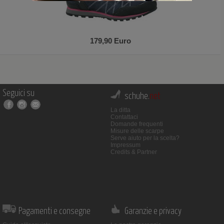
179,90 Euro
Seguici su
schuhe.
net
La ditta
Contattaci
Domande frequenti
Misure delle scarpe
Serve aiuto per la scelta?
Impressum
Credits & Partner
Pagamenti e consegne
Garanzie e privacy