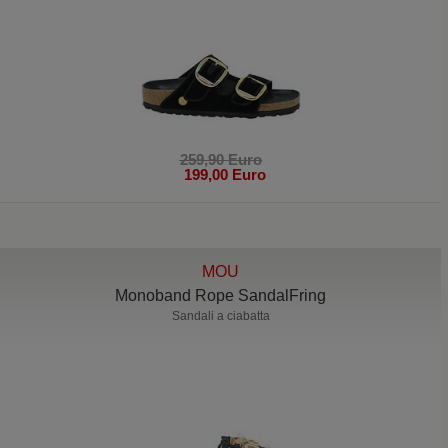
259,90 Euro
199,00 Euro
MOU
Monoband Rope SandalFring
Sandali a ciabatta