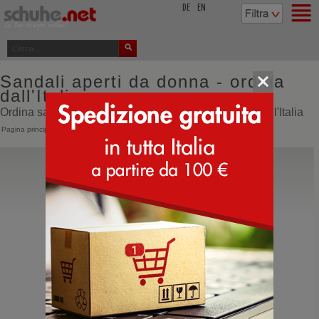
top
DE
EN
Sandali aperti da donna - ordina
dall'Italia
Ordina sandali aperti da donna online direttamente dall'Italia
Pagina principale
>
Donna
>
Sandali
>
Aperti
Emanuelle Vee
461M Chanel Viola
Chabot elegante