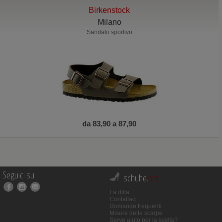
Birkenstock
Milano
Sandalo sportivo
da 83,90 a 87,90
Seguici su
schuhe.
net
La ditta
Contattaci
Domande frequenti
Misure delle scarpe
Serve aiuto per la scelta?