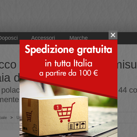
Doposci
Accessori
Marche
cco sportivo da uomo misu
ia di pelle
 polacco sportivo da uomo misura 44 col
mente dall'Italia
pale
>
Uomo
>
Scarpe invernali
>
Polacco sportivo