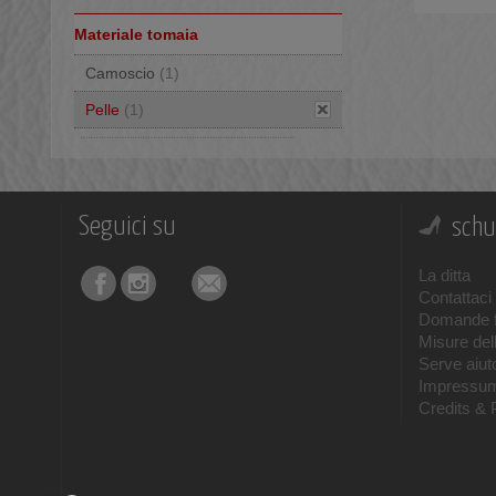
Materiale tomaia
Camoscio
(1)
Pelle
(1)
Seguici su
schu
La ditta
Contattaci
Domande f
Misure del
Serve aiuto
Impressu
Credits & 