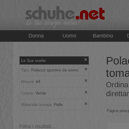
top
Donna
Uomo
Bambino
Pola
Le Sue scelte
toma
Tipo:
Polacco sportivo da uomo
Misura:
44
Ordina
diretta
Colore:
Verde
Materiale tomaia:
Pelle
Pagina princi
Filtra i risultati...