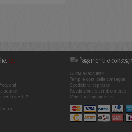
he.
net
Pagamenti e conseg
Guida all'acquisto
Tempi e costi delle consegne
requenti
Spedizione espressa
le scarpe
Restituzione o cambio merce
 per la scelta?
Modalità di pagamento
m
Partner