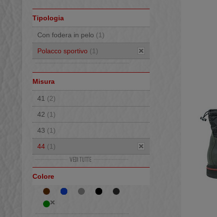
Tipologia
Con fodera in pelo
(1)
Polacco sportivo
(1)
Misura
41
(2)
42
(1)
43
(1)
44
(1)
45
(1)
Colore
46
(1)