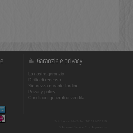
ne
Garanzie e privacy
La nostra garanzia
Diritto di recesso
Sicurezza durante l'ordine
Privacy policy
Condizioni generali di vendita
Schuhe.net
MWSt.Nr. IT01391430210
© Internet Service ™ -
Impressum