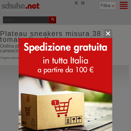
top
DE
EN
Plateau sneakers misura 38
tomaia di pelle e camoscio
Ordina plateau sneakers misura 38 tomaia di pelle e
camoscio online direttamente dall'Italia
Pagina principale
>
Donna
>
Sneakers
>
Plateau Sneakers
BnG Real Shoes
La Azzurrina
Sneakers