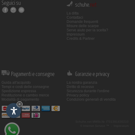
Seguici su
schuhe.
net
La ditta
Contattaci
Domande frequenti
Misure delle scarpe
Serve aiuto per la scelta?
Impressum
Credits & Partner
Pagamenti e consegne
Garanzie e privacy
Guida all'acquisto
La nostra garanzia
Tempi e costi delle consegne
Diritto di recesso
Spedizione espressa
Sicurezza durante l'ordine
Restituzione o cambio merce
Privacy policy
Modalità di pagamento
Condizioni generali di vendita
×
Schuhe.net
MWSt.Nr. IT01391430210
© Internet Service ™ -
Impressum