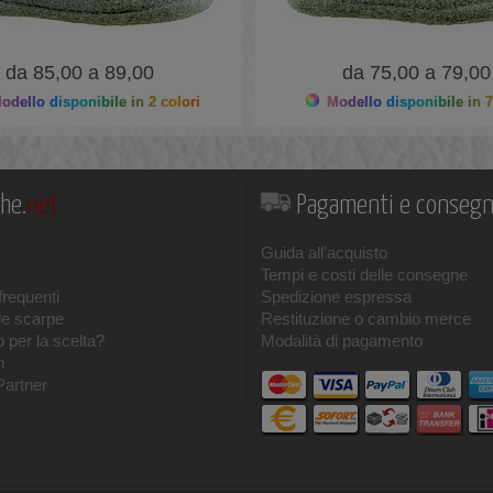
da 85,00 a 89,00
da 75,00 a 79,00
dello disponibile in 2 colori
Modello disponibile in 7
he.
net
Pagamenti e conseg
Guida all'acquisto
Tempi e costi delle consegne
requenti
Spedizione espressa
le scarpe
Restituzione o cambio merce
 per la scelta?
Modalità di pagamento
m
Partner