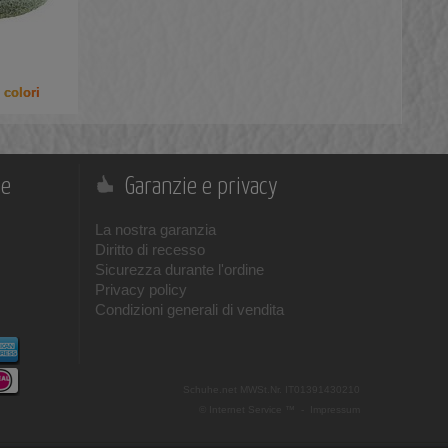
 colori
ne
Garanzie e privacy
La nostra garanzia
Diritto di recesso
Sicurezza durante l'ordine
Privacy policy
Condizioni generali di vendita
Schuhe.net
MWSt.Nr. IT01391430210
© Internet Service ™ -
Impressum