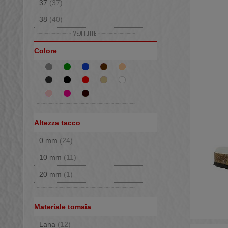
37
(37)
Val Gardena
(3)
38
(40)
39
(40)
Colore
40
(39)
41
(36)
42
(34)
43
(24)
44
(31)
Altezza tacco
45
(15)
0 mm
(24)
46
(13)
10 mm
(11)
47
(2)
20 mm
(1)
48
(1)
Materiale tomaia
Lana
(12)