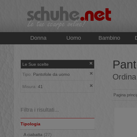
top
Donna
Uomo
Bambino
Pant
Le Sue scelte
Tipo:
Pantofole da uomo
Ordina 
Misura:
41
Pagina princi
Filtra i risultati...
Tipologia
A ciabatta
(27)