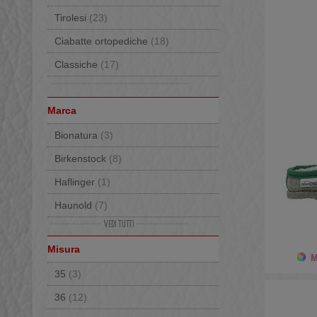
Tirolesi
(23)
Ciabatte ortopediche
(18)
Classiche
(17)
Marca
Bionatura
(3)
Birkenstock
(8)
Haflinger
(1)
Haunold
(7)
Loewenweiss
(5)
Misura
Orthopant
(4)
Mo
35
(3)
Rabanser
(3)
36
(12)
Rabanser Greenland Seal
(2)