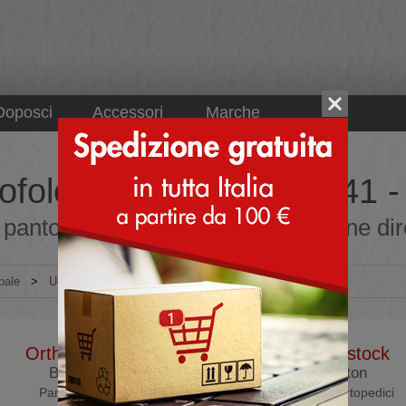
Doposci
Accessori
Marche
ofole da uomo misura 41 - o
pantofole da uomo misura 41 online dire
pale
>
Uomo
>
Pantofole
Orthopant
Birkenstock
Baita
Boston
Pantofole
Sandali ortopedici