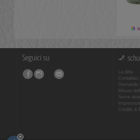
Mo
Seguici su
schu
La ditta
Contattaci
Domande f
Misure del
Serve aiuto
Impressu
Credits & 
×