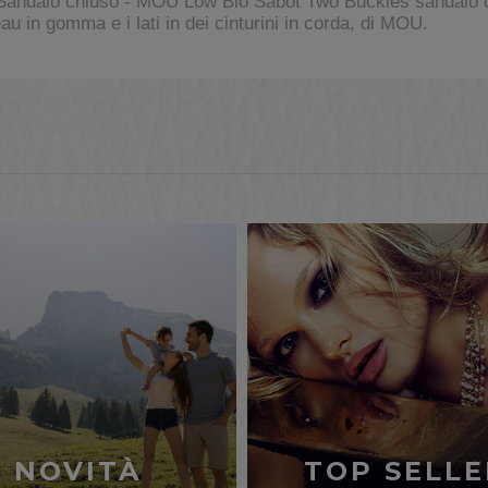
andalo chiuso - MOU Low Bio Sabot Two Buckles sandalo da
teau in gomma e i lati in dei cinturini in corda, di MOU.
NOVITÀ
TOP SELLE