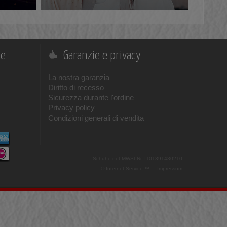
ne
Garanzie e privacy
La nostra garanzia
Diritto di recesso
Sicurezza durante l'ordine
Privacy policy
Condizioni generali di vendita
Schuhe.net
MWSt.Nr. IT01391430210
© Internet Service ™ -
Impressum