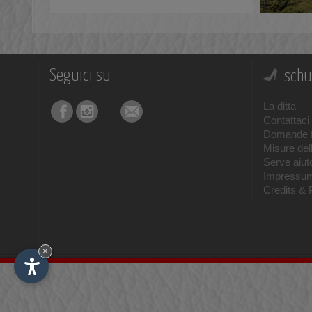
Seguici su
schu
La ditta
Contattaci
Domande f
Misure del
Serve aiuto
Impressu
Credits & 
×