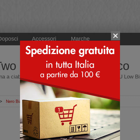
Doposci
Accessori
Marche
wo Buckles Nero Bianco
 a ciabatta chiuso davanti - Sandalo chiuso - MOU Low Bio
>
Nero Bianco
Sandalo chiuso
Tomaia
Camoscio