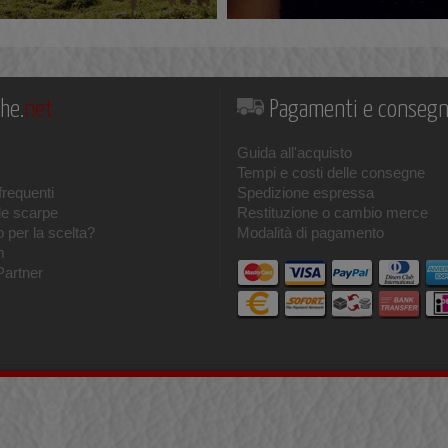
he.
net
Pagamenti e conseg
Guida all'acquisto
Tempi e costi delle consegne
requenti
Spedizione espressa
le scarpe
Restituzione o cambio merce
 per la scelta?
Modalità di pagamento
m
Partner