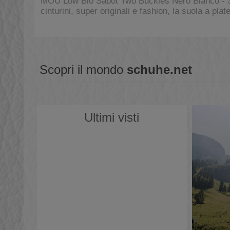
MOU Low Bio Sabot Two Buckles Nero Bianco - S
cinturini, super originali e fashion, la suola a pla
Scopri il mondo
schuhe.net
Ultimi visti