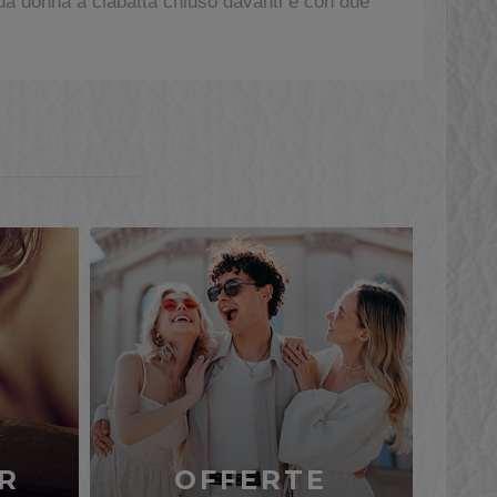
 donna a ciabatta chiuso davanti e con due
R
OFFERTE