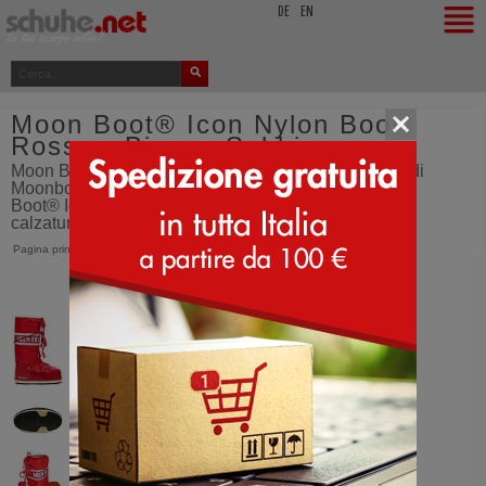
top
DE
EN
Moon Boot® Icon Nylon Boot
Rosso - Bianco Sabbia
Moon Boot ® Icon Nylon Stivale originale. La scelta di
Moonboot più vasta del mondo! - Moonboots - Moon
Boot® Icon Nylon Boot - Rosso - Bianco Sabbia -
calzature - ordina dall'Italia - SCHUHE.net
Pagina principale
>
Moon Boot®
>
Icon Nylon Boot
>
Rosso (Bianco Sabbia)