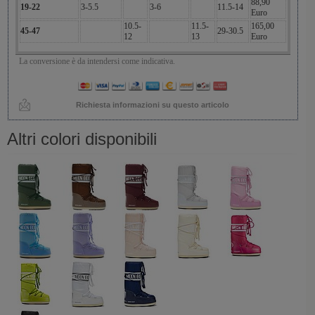
88,90
19-22
3-5.5
3-6
11.5-14
Euro
10.5-
11.5-
165,00
45-47
29-30.5
12
13
Euro
La conversione è da intendersi come indicativa.
Richiesta informazioni su questo articolo
Altri colori disponibili