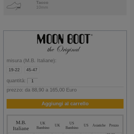
Tacco
10mm
misura (M.B. Italiane):
19-22
45-47
quantità:
prezzo:
da 88,90 a 165,00 Euro
Aggiungi al carrello
M.B.
UK
US
UK
US
Asiatiche
Prezzo
Italiane
Bambino
Bambino