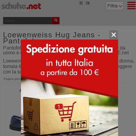
top
DE
EN
Loewenweiss Hug Jeans -
Pantofole
Pantofole - Loewenweiss Hug Jeans pantofole chiuse da
uomo e donna - calzature - ordina dall'Italia - SCHUHE.net
Loewenweiss Hug Jeans pantofole chiuse da uomo e donna,
tomaia tipo Loden, comodissime, molto calde e ultra leggere
con la suola leggeremente gommata. Pantofole
Pagina principale
>
Loewenweiss
>
Hug Jeans
Jeans Denim