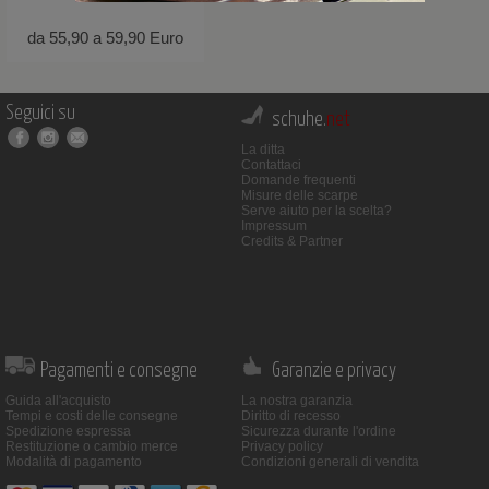
da 55,90 a 59,90 Euro
Seguici su
schuhe.
net
La ditta
Contattaci
Domande frequenti
Misure delle scarpe
Serve aiuto per la scelta?
Impressum
Credits & Partner
Pagamenti e consegne
Garanzie e privacy
Guida all'acquisto
La nostra garanzia
Tempi e costi delle consegne
Diritto di recesso
Spedizione espressa
Sicurezza durante l'ordine
Restituzione o cambio merce
Privacy policy
Modalità di pagamento
Condizioni generali di vendita