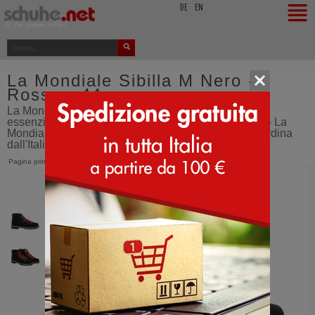
top
DE
EN
La Mondiale Sibilla M Nero -
Rosso - 44
La Mondiale Sibilla M, stivaletto invernale dallo stile
essenziale e raffinato per l'uomo elegante - Doposci - La
Mondiale Sibilla M - 44 - Nero - Rosso - calzature - ordina
dall'Italia - SCHUHE.net
Pagina principale
>
La Mondiale
>
Sibilla M
>
Nero (Rosso)
>
44