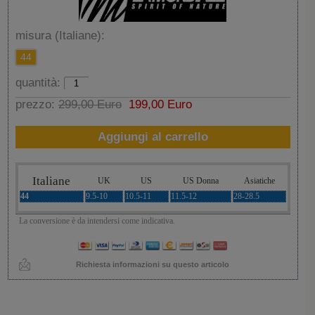
misura (Italiane):
44
quantità:
prezzo:
299,00 Euro
199,00 Euro
Aggiungi al carrello
Italiane
UK
US
US Donna
Asiatiche
44
9.5-10
10.5-11
11.5-12
28-28.5
La conversione è da intendersi come indicativa.
Richiesta informazioni su questo articolo