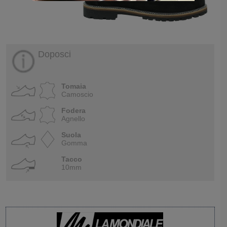
Doposci
Tomaia
Camoscio
Fodera
Agnello
Suola
Gomma
Tacco
10mm