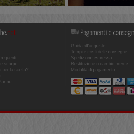
he.
net
Pagamenti e conseg
Guida all'acquisto
Tempi e costi delle consegne
requenti
Spedizione espressa
le scarpe
Restituzione o cambio merce
 per la scelta?
Modalità di pagamento
m
Partner