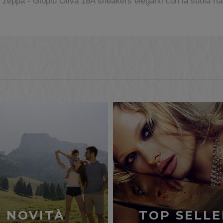
eppa - Giopiu Oliva 18A sneakers eleganti con la suola rialz
.
NOVITÀ
TOP SELLE