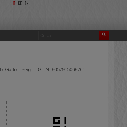
IT
DE
EN
mbi Gatto - Beige - GTIN: 8057915069761 -