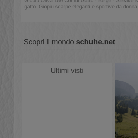
Giopiu Oliva 18A Combi Gatto - Beige - Sneakers z
gatto. Giopiu scarpe eleganti e sportive da donna
Scopri il mondo
schuhe.net
Ultimi visti