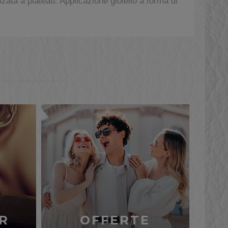
ata a plateau. Applicazione gioiello a forma di
R
OFFERTE