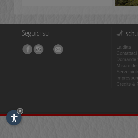
Seguici su
schu
La ditta
Contattaci
Domande f
Misure del
Serve aiuto
Impressu
Credits & 
×