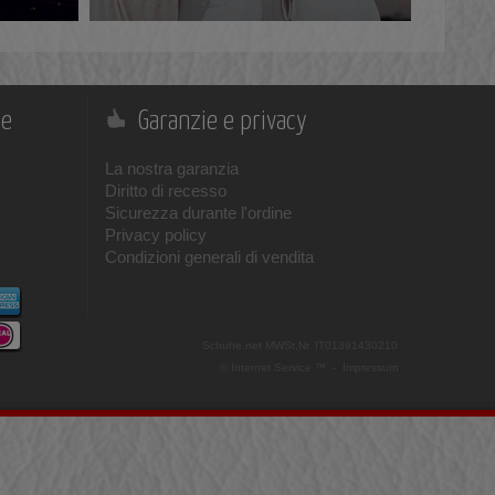
ne
Garanzie e privacy
La nostra garanzia
Diritto di recesso
Sicurezza durante l'ordine
Privacy policy
Condizioni generali di vendita
Schuhe.net
MWSt.Nr. IT01391430210
© Internet Service ™ -
Impressum