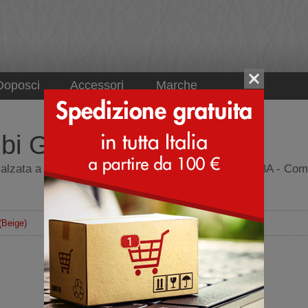
Doposci
Accessori
Marche
bi Gatto - Beige
rialzata a plateau - Sneakers zeppa - Giopiu Oliva 18A - Co
(Beige)
Sneakers zeppa
Tomaia
Pelle