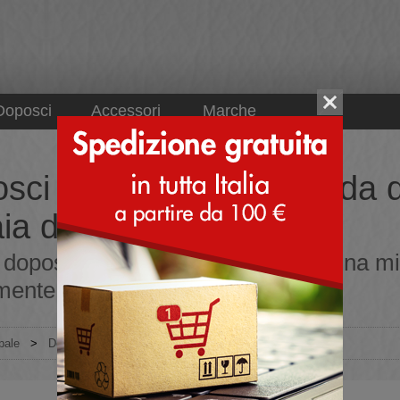
Doposci
Accessori
Marche
sci con fodera in pelo da
ia di agnello
 doposci con fodera in pelo da donna mi
mente dall'Italia
pale
>
Donna
>
Doposci
>
Con fodera in pelo