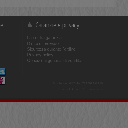
ne
Garanzie e privacy
La nostra garanzia
Diritto di recesso
Sicurezza durante l'ordine
Privacy policy
Condizioni generali di vendita
Schuhe.net
MWSt.Nr. IT01391430210
© Internet Service ™ -
Impressum