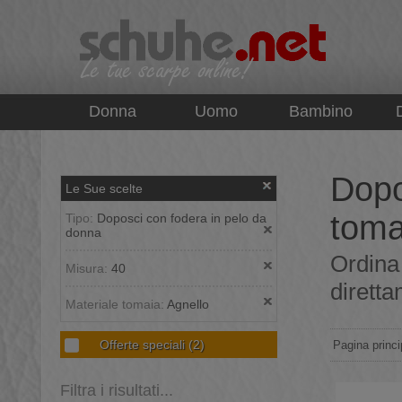
top
Donna
Uomo
Bambino
Dopo
Le Sue scelte
toma
Tipo:
Doposci con fodera in pelo da
donna
Ordina
Misura:
40
diretta
Materiale tomaia:
Agnello
Offerte speciali
(2)
Pagina princi
Filtra i risultati...