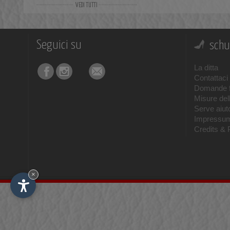
Pelle e Camoscio
(1)
Seguici su
schu
La ditta
Contattaci
Domande f
Misure del
Serve aiuto
Impressu
Credits & 
×