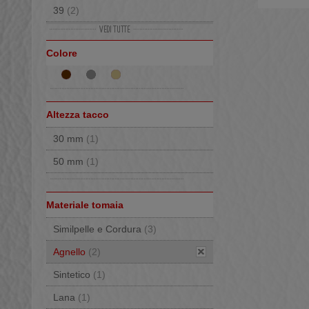
39
(2)
40
(2)
Colore
41
(2)
Altezza tacco
30 mm
(1)
50 mm
(1)
Materiale tomaia
Similpelle e Cordura
(3)
Agnello
(2)
Sintetico
(1)
Lana
(1)