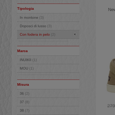
Tipologia
New
In montone
(3)
Doposci di lusso
(3)
Con fodera in pelo
(2)
Marca
INUIKII
(1)
MOU
(1)
Misura
36
(2)
37
(8)
279
38
(7)