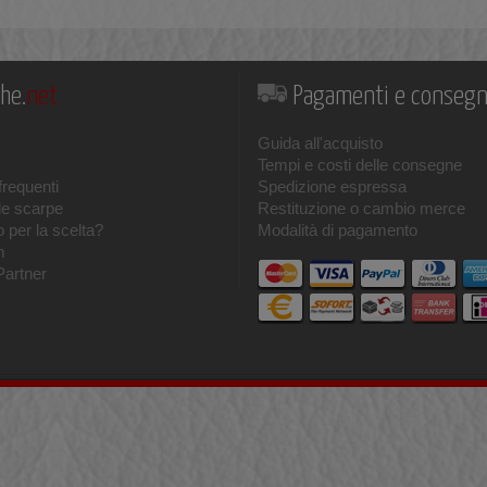
he.
net
Pagamenti e conseg
Guida all'acquisto
Tempi e costi delle consegne
requenti
Spedizione espressa
le scarpe
Restituzione o cambio merce
 per la scelta?
Modalità di pagamento
m
Partner