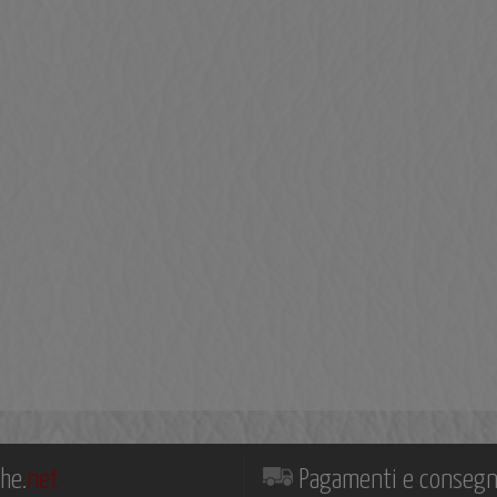
he.
net
Pagamenti e conseg