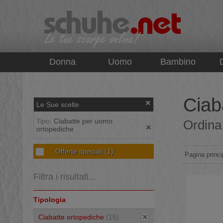
top
Donna
Uomo
Bambino
Ciab
Le Sue scelte
Tipo:
Ciabatte per uomo
Ordina 
ortopediche
Offerte speciali
(1)
Pagina princi
Filtra i risultati...
Tipologia
Ciabatte ortopediche
(15)