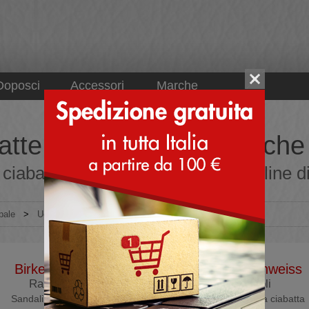
Doposci
Accessori
Marche
atte per uomo ortopediche - 
ciabatte per uomo ortopediche online dir
pale
>
Uomo
>
Ciabatte
>
Ciabatte ortopediche
Birkenstock
Loewenweiss
Ramses
Holi
Sandali ortopedici
Pantofole a ciabatta