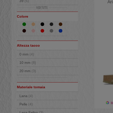
39
(6)
Ar
40
(4)
Colore
41
(5)
42
(4)
43
(5)
44
(9)
Altezza tacco
45
(1)
0 mm
(4)
10 mm
(8)
20 mm
(3)
Materiale tomaia
Lana
(4)
Mo
Pelle
(4)
Lana Feltro
(3)