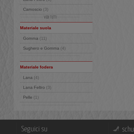
Camoscio
(3)
Similpelle
(1)
Materiale suola
Gomma
(11)
Sughero e Gomma
(4)
Materiale fodera
Lana
(4)
Lana Feltro
(3)
Pelle
(1)
Seguici su
schu