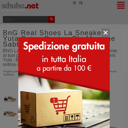
top
DE
EN
BnG Real Shoes La Sneakers
Yuta Beige Cuoio - Blu Marrone
Sabbia
BNG La Sneaker Yuta. L'artigianato italiano direttamente
ai tuoi piedi. - Sneakers - BnG Real Shoes La Sneakers
Yuta - Beige Cuoio - Blu Marrone Sabbia - calzature -
ordina dall'Italia - SCHUHE.net
Pagina principale
>
BnG Real Shoes
>
La Sneakers Yuta
>
Beige Cuoio (Blu Marrone
Sabbia)