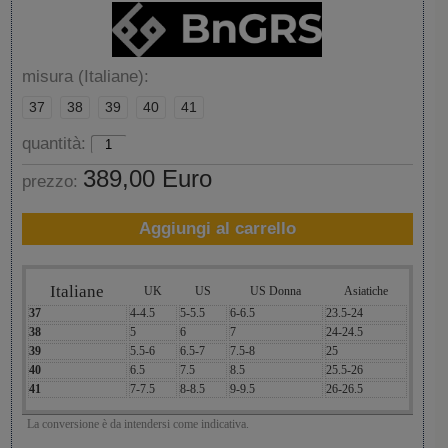
misura (Italiane):
37
38
39
40
41
quantità:
389,00 Euro
prezzo:
Aggiungi al carrello
Italiane
UK
US
US Donna
Asiatiche
37
4-4.5
5-5.5
6-6.5
23.5-24
38
5
6
7
24-24.5
39
5.5-6
6.5-7
7.5-8
25
40
6.5
7.5
8.5
25.5-26
41
7-7.5
8-8.5
9-9.5
26-26.5
La conversione è da intendersi come indicativa.