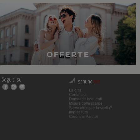
OFFERTE
Seguici su
schuhe.
net
La ditta
Contattaci
Domande frequenti
Misure delle scarpe
Serve aiuto per la scelta?
Impressum
Credits & Partner