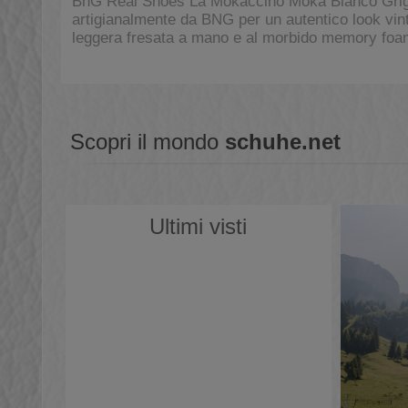
BnG Real Shoes La Mokaccino Moka Bianco Grigio -
artigianalmente da BNG per un autentico look vintag
leggera fresata a mano e al morbido memory foam
Scopri il mondo
schuhe.net
Ultimi visti