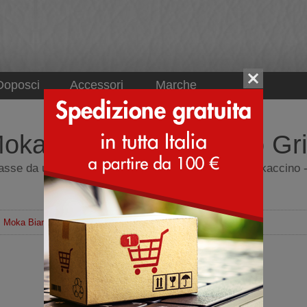
Doposci
Accessori
Marche
okaccino Moka Bianco Gri
asse da uomo - Sneakers - BnG Real Shoes La Mokaccino -
Moka Bianco Grigio
Sneakers
Tomaia
Pelle