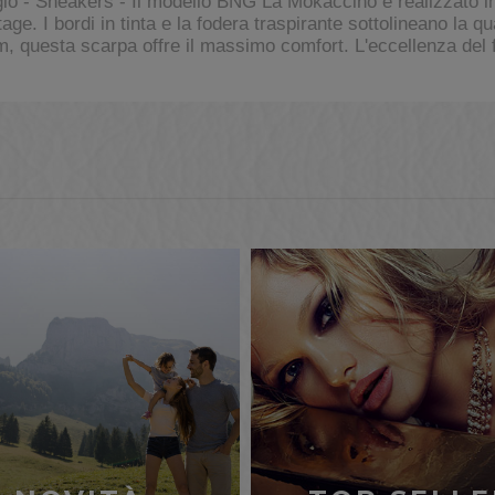
 Sneakers - Il modello BNG La Mokaccino è realizzato in pe
e. I bordi in tinta e la fodera traspirante sottolineano la qu
, questa scarpa offre il massimo comfort. L'eccellenza del