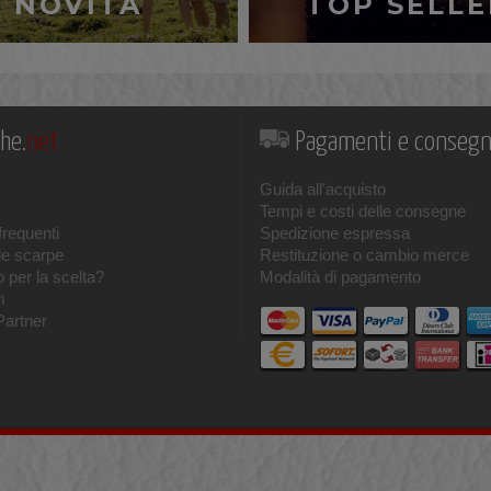
NOVITÀ
TOP SELLE
he.
net
Pagamenti e conseg
Guida all'acquisto
Tempi e costi delle consegne
requenti
Spedizione espressa
le scarpe
Restituzione o cambio merce
 per la scelta?
Modalità di pagamento
m
Partner