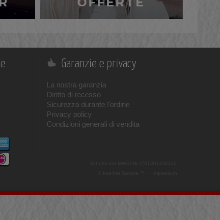
R
OFFERTE
ne
Garanzie e privacy
La nostra garanzia
Diritto di recesso
Sicurezza durante l'ordine
Privacy policy
Condizioni generali di vendita
Schuhe.net
MWSt.Nr. IT01391430210
© Internet Service ™ -
Impressum