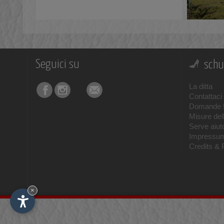
Seguici su
schu
La ditta
Contattaci
Domande f
Misure del
Serve aiuto
Impressu
Credits & 
×