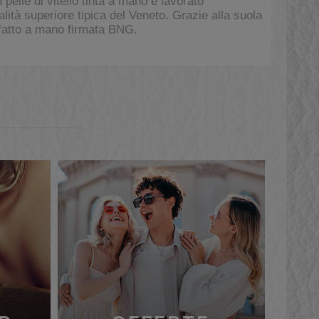
lle di vitello tinta a mano e lavorato
alità superiore tipica del Veneto. Grazie alla suola
 fatto a mano firmata BNG.