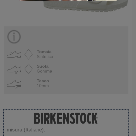
Tomaia
Sintetico
Suola
Gomma
Tacco
10mm
misura (Italiane):