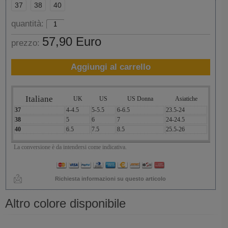
37
38
40
quantità:
57,90 Euro
prezzo:
Aggiungi al carrello
Italiane
UK
US
US Donna
Asiatiche
37
4-4.5
5-5.5
6-6.5
23.5-24
38
5
6
7
24-24.5
40
6.5
7.5
8.5
25.5-26
La conversione è da intendersi come indicativa.
Richiesta informazioni su questo articolo
Altro colore disponibile