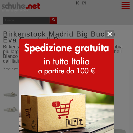
top
DE
EN
Birkenstock Madrid Big Buckle
Eva Eggshell Bianco
Birkenstock Madrid Big Buckle EVA modello con la fibbia
più larga - Birkenstock Madrid Big Buckle Eva - Eggshell
Bianco - GTIN: 4067707106387 - calzature - ordina
dall'Italia - SCHUHE.net
Pagina principale
>
Birkenstock
>
Madrid Big Buckle Eva
>
Eggshell Bianco