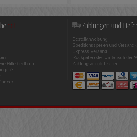
he.
net
Zahlungen und Lief
Bestellanweisung
Speditionsspesen und Versandk
Express Versand
ßen
Rückgabe oder Umtausch der 
ie Hilfe bei Ihren
Zahlungsmöglichkeiten
ungen?
m
Partner