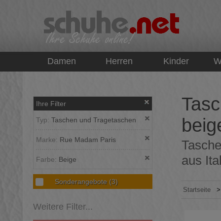
top
Damen
Herren
Kinder
W
Tasc
Ihre Filter
beig
Typ:
Taschen und Tragetaschen
Marke:
Rue Madam Paris
Tasche
aus Ita
Farbe:
Beige
Sonderangebote
(3)
Startseite
Weitere Filter...