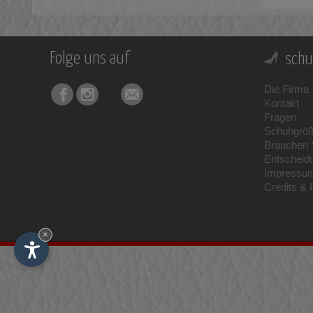
Folge uns auf
schu
Die Firma
Kontakt
Fragen
Schuhgrö
Brauchen S
Entscheid
Impressu
Credits & 
×