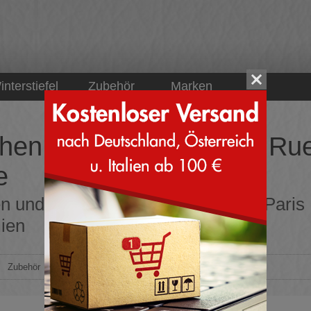
interstiefel
Zubehör
Marken
hen und Tragetaschen Ru
e
n und Tragetaschen Rue Madam Paris Fa
lien
>
Zubehör
>
Taschen
>
Rue Madam Paris