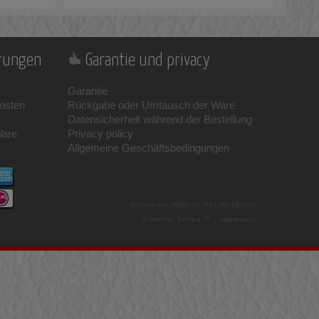
erungen
Garantie und privacy
Garantie
osten
Rückgabe oder Umtausch der Ware
Datensicherheit während der Bestellung
Ware
Privacy policy
Allgemeine Geschäftsbedingungen
Schuhe.net
MWSt.Nr. IT01391430210
© Internet Service ™ -
Impressum