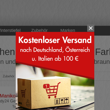
interstiefel
Zubehör
Marken
hen und Tragetaschen Far
n und Tragetaschen Farbe dunkelbraun on
>
Zubehör
>
Taschen
Manikomio Dsgn
dy24 Genuine Leather
Tasche