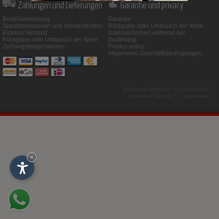
Zahlungen und Lieferungen
Garantie und privacy
Bestellanweisung
Garantie
Speditionsspesen und Versandkosten
Rückgabe oder Umtausch der Ware
Express Versand
Datensicherheit während der
Rückgabe oder Umtausch der Ware
Bestellung
Zahlungsmöglichkeiten
Privacy policy
Allgemeine Geschäftsbedingungen
Schuhe.net
MWSt.Nr. IT01391430210
© Internet Service ™ -
Impressum
×