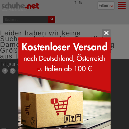
top
IT
EN
Leider haben wir keine
Suchergebnisse für: Sportliche
Damen Sneakers mit Schnürung
Größe 45 Farbe schwarz Futter
aus Lammfell
Folge uns auf
schuhe.
net
Die Firma
Kontakt
Fragen
Schuhgrößen
Brauchen Sie Hilfe bei Ihren
Entscheidungen?
Impressum
Credits & Partner