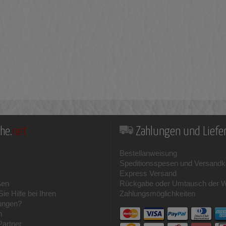
he.
net
Zahlungen und Lief
Bestellanweisung
Speditionsspesen und Versandk
Express Versand
ßen
Rückgabe oder Umtausch der 
ie Hilfe bei Ihren
Zahlungsmöglichkeiten
ungen?
m
Partner