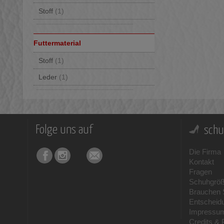
Stoff
(1)
Futtermaterial
Stoff
(1)
Leder
(1)
Folge uns auf
schu
Die Firma
Kontakt
Fragen
Schuhgrö
Brauchen S
Entscheid
Impressu
Credits & 