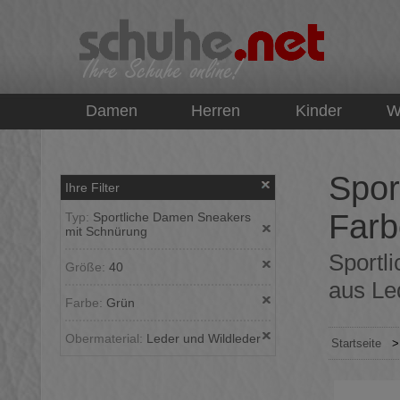
top
Damen
Herren
Kinder
W
Spor
Ihre Filter
Farb
Typ:
Sportliche Damen Sneakers
mit Schnürung
Sportl
Größe:
40
aus Led
Farbe:
Grün
Obermaterial:
Leder und Wildleder
Startseite