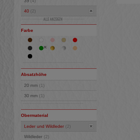
39
(4)
40
(2)
41
(3)
Farbe
42
(1)
Absatzhöhe
20 mm
(1)
30 mm
(1)
Obermaterial
Leder und Wildleder
(2)
Wildleder
(2)