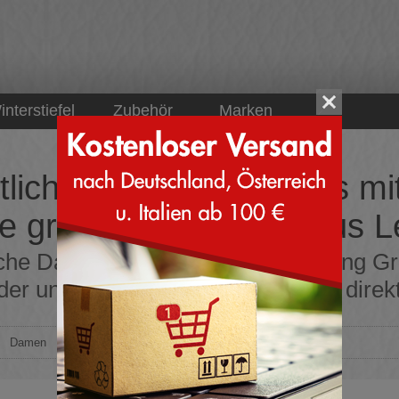
interstiefel
Zubehör
Marken
tliche Damen Sneakers mi
e grün Obermaterial aus L
iche Damen Sneakers mit Schnürung Gr
er und Wildleder online bestellen direkt
>
Damen
>
Sneakers
>
Sportliche Schnürschuhe