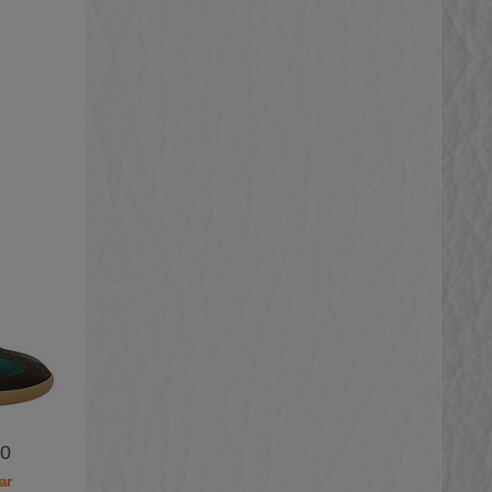
00
ar