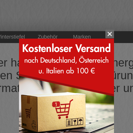
interstiefel
Zubehör
Marken
er haben wir keine Sucherg
n Sneakers mit Schnürun
material aus Kunstleder u