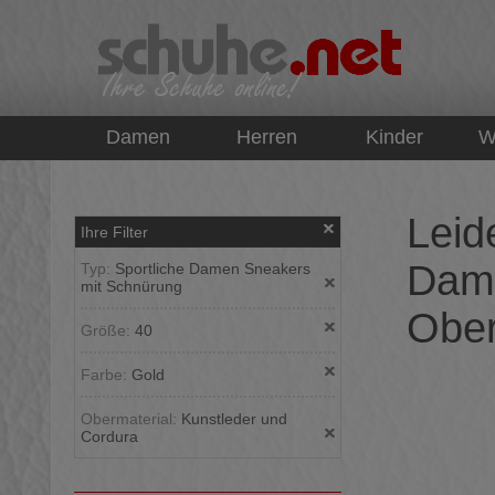
top
Damen
Herren
Kinder
W
Leid
Ihre Filter
Dame
Typ:
Sportliche Damen Sneakers
mit Schnürung
Ober
Größe:
40
Farbe:
Gold
Obermaterial:
Kunstleder und
Cordura