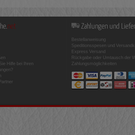
he.
net
Zahlungen und Lief
Bestellanweisung
Speditionsspesen und Versandk
Express Versand
ßen
Rückgabe oder Umtausch der 
ie Hilfe bei Ihren
Zahlungsmöglichkeiten
ungen?
m
Partner