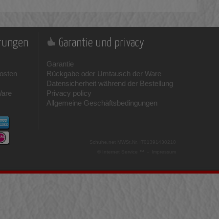
erungen
Garantie und privacy
Garantie
osten
Rückgabe oder Umtausch der Ware
Datensicherheit während der Bestellung
Ware
Privacy policy
Allgemeine Geschäftsbedingungen
Schuhe.net
MWSt.Nr. IT01391430210
© Internet Service ™ -
Impressum