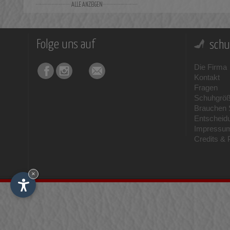
Leder und Wildleder
(1)
Folge uns auf
schu
Die Firma
Kontakt
Fragen
Schuhgrö
Brauchen S
Entscheid
Impressu
Credits & 
×