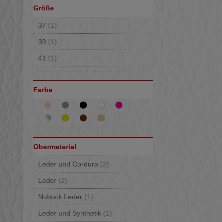
Größe
37
(1)
39
(1)
41
(1)
Farbe
Obermaterial
Leder und Cordura
(2)
Leder
(2)
Nubuck Leder
(1)
Leder und Synthetik
(1)