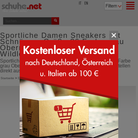
top
IT
EN
Sportliche Damen Sneakers mit
Schnürung Größe 36 Farbe grau
Obermaterial aus Leder und
Wildleder
Sportliche Damen Sneakers mit Schnürung Größe 36 Farbe
grau Obermaterial aus Leder und Wildleder online bestellen
direkt aus Italien
Startseite
>
Damen
>
Sneakers
>
Sportliche Schnürschuhe
De Lago
2537
Sportliche Schuhe