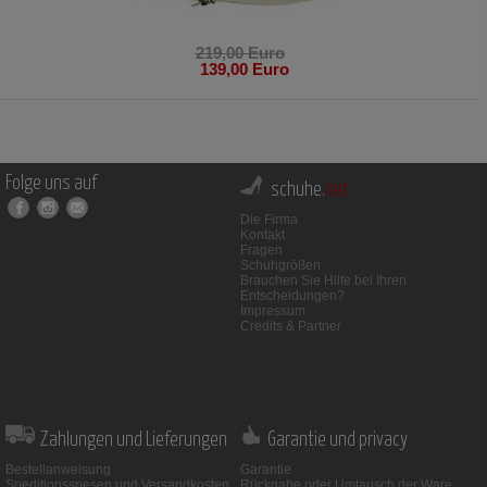
219,00 Euro
139,00 Euro
Folge uns auf
schuhe.
net
Die Firma
Kontakt
Fragen
Schuhgrößen
Brauchen Sie Hilfe bei Ihren
Entscheidungen?
Impressum
Credits & Partner
Zahlungen und Lieferungen
Garantie und privacy
Bestellanweisung
Garantie
Speditionsspesen und Versandkosten
Rückgabe oder Umtausch der Ware