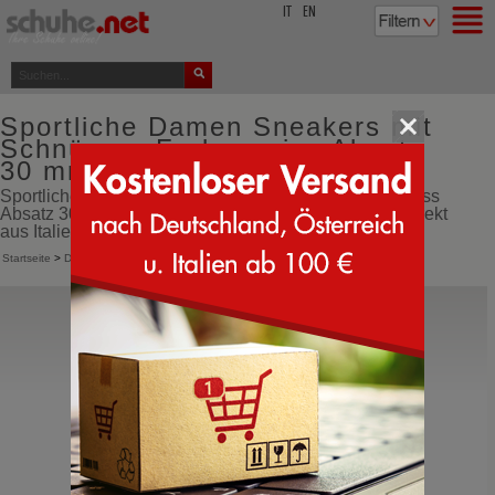
top
IT
EN
Sportliche Damen Sneakers mit
Schnürung Farbe weiss Absatz
30 mm Futter aus Lammfell
Sportliche Damen Sneakers mit Schnürung Farbe weiss
Absatz 30 mm Futter aus Lammfell online bestellen direkt
aus Italien
Startseite
>
Damen
>
Sneakers
>
Sportliche Schnürschuhe
BnG Real Shoes
La Yeti
Fohlen Schneestiefel