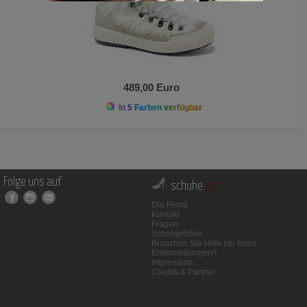
489,00 Euro
In 5 Farben verfügbar
Folge uns auf
schuhe.
net
Die Firma
Kontakt
Fragen
Schuhgrößen
Brauchen Sie Hilfe bei Ihren
Entscheidungen?
Impressum
Credits & Partner