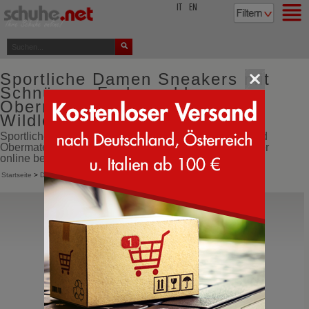
top
IT
EN
Sportliche Damen Sneakers mit
Schnürung Farbe gold
Obermaterial aus Leder und
Wildleder Futter aus Leder
Sportliche Damen Sneakers mit Schnürung Farbe gold
Obermaterial aus Leder und Wildleder Futter aus Leder
online bestellen direkt aus Italien
Startseite
>
Damen
>
Sneakers
>
Sportliche Schnürschuhe
De Lago
2537
Sportliche Schuhe