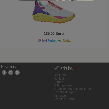
135,00 Euro
In 4 Farben verfügbar
Folge uns auf
schuhe.
net
Die Firma
Kontakt
Fragen
Schuhgrößen
Brauchen Sie Hilfe bei Ihren
Entscheidungen?
Impressum
Credits & Partner