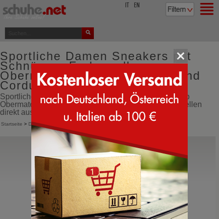
top
IT
EN
Sportliche Damen Sneakers mit
Schnürung Farbe gelb
Obermaterial aus Kunstleder und
Cordura
Sportliche Damen Sneakers mit Schnürung Farbe gelb
Obermaterial aus Kunstleder und Cordura online bestellen
direkt aus Italien
Startseite
>
Damen
>
Sneakers
>
Sportliche Schnürschuhe
Extr4
Kaizen XL GTX Women
Walking Schuhe